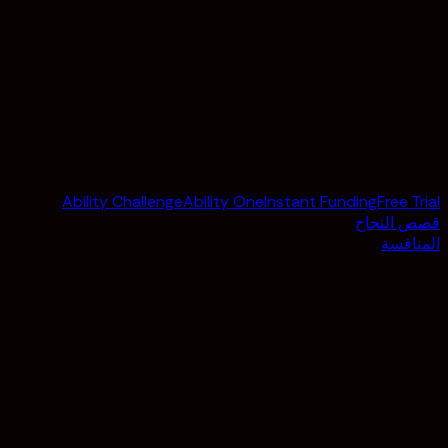
Ability Challenge
Ability One
Instant Funding
Free Trial
قصص النجاح
المنافسة