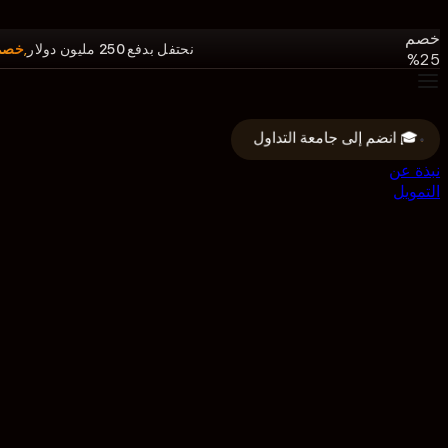
دولار.
خصم
نحتفل بدفع 250 مليون دولار
25%
على
جميع
البرامج.
🎓 انضم إلى جامعة التداول
الرمز:
250M
نبذة عن
التمويل