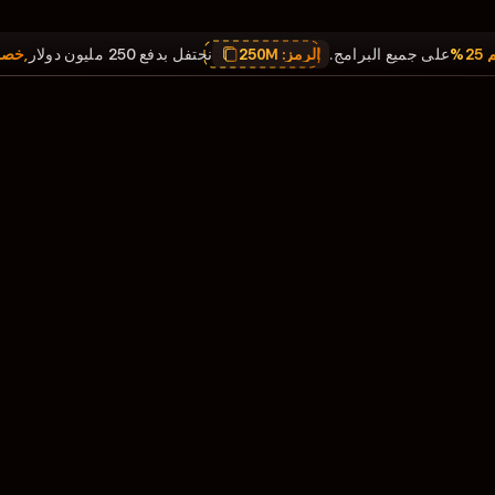
,
خصم 25%
على جميع البرامج.
الرمز:
250M
نحتفل بدفع 250 مليون دولار