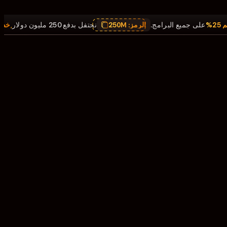
,
خصم 25%
على جميع البرامج.
الرمز:
250M
نحتفل بدفع 250 مليون دولار