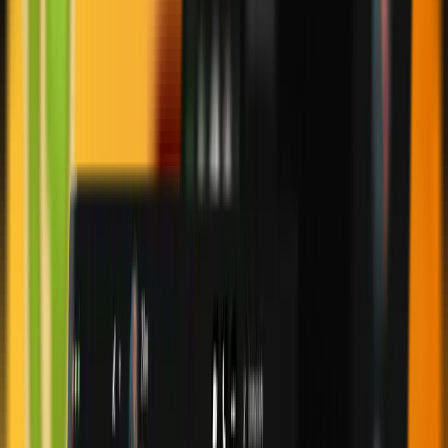
Getting Started
General
Trading Guidelines
Ability One
Ability Challenge