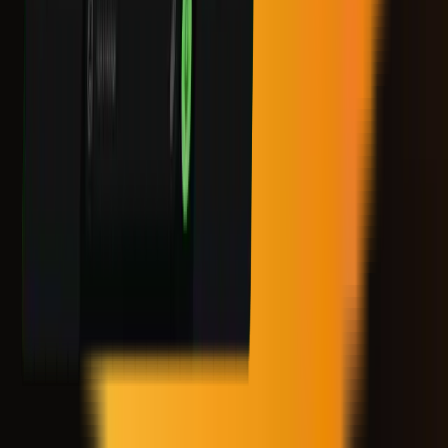
Global LTD (رقم التسجيل: 15850)، المرخصة بموجب ترخيص
الوساطة الدولية وغرفة المقاصة (L 15850 /WL) الصادر عن اتحاد
جزر القمر، ومقرها المسجل في Hamchako، Mutsamudu،
Anjouan، اتحاد جزر القمر. كما أننا ندير مكتبًا في المملكة المتحدة
في 25 Cabot Square، Level11، London، E14 4QZ، ونحافظ
على شراكة مع Propmetry Limited (رقم الشركة: HE469039)،
ومقرها في ليماسول، قبرص، والتي تعمل كشريك دفع إضافي.
يتم تقديم هذا الموقع الإلكتروني وجميع الخدمات من خلال نطاقنا
الوحيد على https://audacity.capital ومن خلال لوحة التحكم
الخاصة بنا على
https://trade.audacitycapital.co.uk
؛ أي نطاق
آخر أو ملف تعريف على وسائل التواصل الاجتماعي أو فرد يدعي
تمثيلنا خارج هذا الموقع الإلكتروني يجب اعتباره احتيالياً والإبلاغ عنه.
تأكد دائماً من أنك تتفاعل مع الموقع الإلكتروني الشرعي لشركة
AudaCity Capital واتصل بفريقنا مباشرةً عبر قنواتنا المعتمدة إذا
كان لديك أي شك.
منذ 2012 ، تلتزم AudaCity Capital بتنمية المواهب في مجال
التداول من خلال التقييم المنظم والتعليم ضمن بنية تحتية احترافية
للتداول المحاكي تركز على بناء المهارات، وليس المضاربة. وهذا