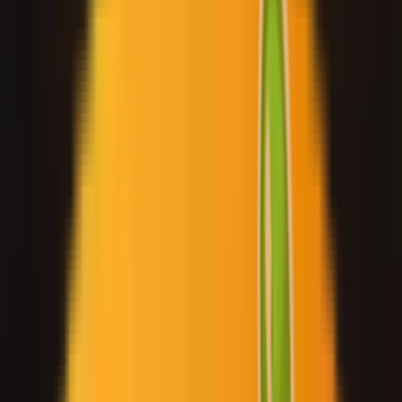
Ability Challenge
Ability One
Instant Funding
Free Trial
قصص النجاح
المنافسة