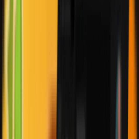
Clear answers. Expert guidance. Whenever you need it.
Knowledge Center
Your all-in-one hub for everything AudaCity Capital.
Explore clear guides, program breakdowns, trading rules,
and step-by-step instructions, designed to help you trade
confidently and get the most out of your funded journey.