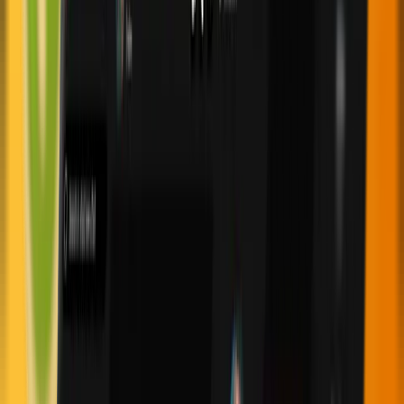
FTP (Instant Funding)
Most Asked Questions
If your question isn’t answered below, feel free to contact
us directly, our team will gladly assist you and provide the
information you need.
How do I scale up to $2 Million?
Are there monthly fees?
What is the profit target on the Ability Challenge?