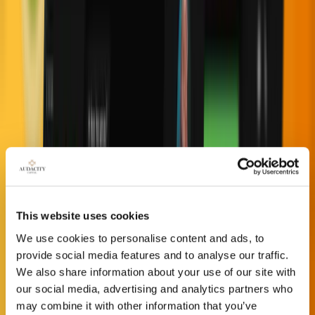
What is the minimum trading days?
What is the minimum trading days?
What is the consistency rule?
What are the account sizes I can purchase?
This website uses cookies
What is the profit target on the Ability Challenge?
We use cookies to personalise content and ads, to
provide social media features and to analyse our traffic.
We also share information about your use of our site with
Chat With Us on WhatsApp
our social media, advertising and analytics partners who
may combine it with other information that you’ve
Chat with us on WhatsApp to get product details, pricing,