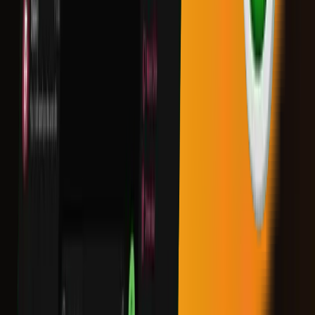
إخلاء المسؤولية القانونية والامتثال
AudaCity International FZCO، المسجلة بموجب ترخيص DSO-
FZCO 38282 في واحة دبي للسيليكون، DDP، المبنى A 1 /A 2 ،
دبي، الإمارات العربية المتحدة، تعمل حصريًا كوسيط للدفع. يتم
تشغيل جميع الأنشطة المتعلقة بالتداول من خلال AudaCity