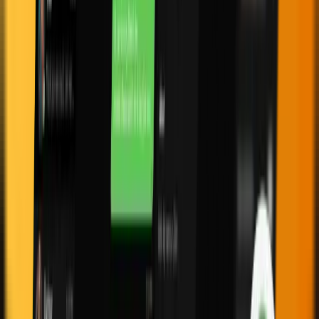
منصات التداول
DXTrade
جبل5
النشرة الإخبارية
اشترك في نشرتنا الإخبارية لتبقى على اطلاع على الميزات
والإصدارات.
اشترك
بالاشتراك، فإنك توافق على سياسة الخصوصية الخاصة بنا وتوافق
على تلقي تحديثات من شركتنا.
© 2012–2026 Audacity Capital. جميع الحقوق محفوظة.
سياسة الخصوصية
الشروط والأحكام