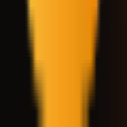
يساعد في اكتشاف المواهب الحقيقية وتنميتها للتداول برأس مال
حقيقي.
لا تشكل أي بيانات واردة في هذا الموقع الإلكتروني نصيحة استثمارية
أو مالية أو قانونية أو ضريبية، ولا نقدم خدمات الوساطة أو الحفظ أو
إدارة المحافظ الاستثمارية. جميع المحتويات مخصصة للأغراض
الإعلامية العامة فقط ولا ينبغي تفسيرها على أنها دعوة للاستثمار أو
التداول.
يخضع استخدام هذا الموقع والمشاركة في برامجنا للقوانين المحلية،
ولا تتوفر خدماتنا في الولايات القضائية التي يتم فيها تقييد أو حظر
مثل هذه الأنشطة، بما في ذلك على سبيل المثال لا الحصر سوريا
وإيران وكوريا الشمالية. لا يجوز للمقيمين في الولايات المتحدة
المشاركة إلا عبر منصة DX Trade حيثما يُسمح بذلك. يتحمل
المستخدمون مسؤولية ضمان الامتثال للوائح المحلية.
التداول — الحقيقي أو الافتراضي — ينطوي على مخاطر كبيرة،
والأداء الافتراضي لا يتنبأ بالنتائج الفعلية. لا تشارك إلا إذا كنت تفهم
تمامًا المخاطر التي ينطوي عليها.
Apple و iPad و iPhone و App Store هي علامات تجارية مملوكة
لشركة Apple Inc.؛ Android هي علامة تجارية مملوكة لشركة