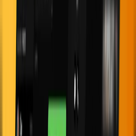
الشركة
شروط الاستخدام
اتصل بنا
برنامج الشراكة
نبذة عنا
سياسة مكافحة
غسل الأموال
الممارسات التجارية المحظورة
مدونة قواعد السلوك
المجتمع
مركز المعرفة
قصص النجاح
لوحة التحكم
تنزيل
التداول
المسؤول
الوظائف
أحضر صديقًا
قانوني
الشروط والأحكام
سياسة الخصوصية
تنبيه احتيال
سياسة الإبلاغ عن
المخالفات
معالجة الشكاوى
الصحافة والإعلام
المنصات