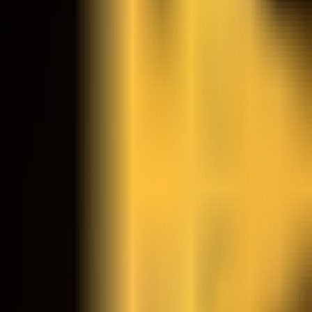
Ability Challenge
Ability One
Instant Funding
Free Trial
Casos de sucesso
Competição