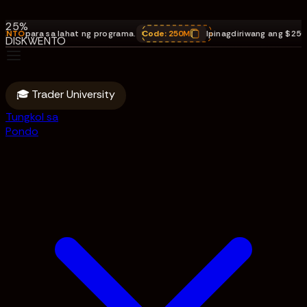
na payouts.
25%
para sa lahat ng programa.
Code:
250M
Ipinagdiriwang ang $250M na 
DISKWENTO
para sa lahat
ng programa.
Code: 250M
🎓 Trader University
Tungkol sa
Pondo