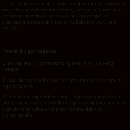
sa mga mamamahayag, mga pahayagan at mga kasosyo sa
industriya na nais malaman pa ang tungkol sa aming mga
programa, sa aming kuwento, at sa aming papel sa
pagpapaangat ng pamantayan ng kalakalan sa buong
mundo.
Paano ito gumagana:
1. Ibahagi ang iyong natatanging referral link sa iyong
kaibigan.
2. Nag-sign up ang kaibigan mo at sumali sa isa sa aming
mga programa.
3. Pareho kayong nakikinabang — nakakakuha ng kapital
ang iyong kaibigan, at nakakatanggap ka ng gantimpala sa
pagtulong na palaguin ang aming komunidad sa
pangangalakal.