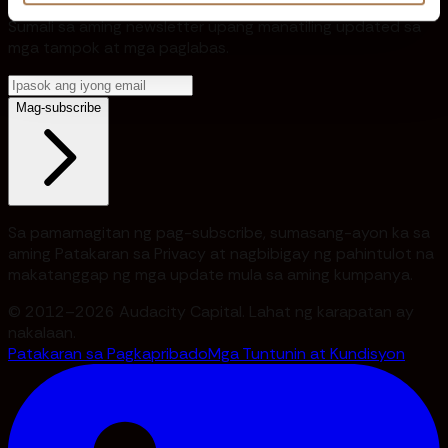
Sumali sa aming newsletter upang manatiling updated sa
mga tampok at mga paglabas.
Mag-subscribe
Sa pamamagitan ng pag-subscribe, sumasang-ayon ka sa
aming Patakaran sa Privacy at nagbibigay ng pahintulot na
makatanggap ng mga update mula sa aming kumpanya.
© 2012–2026 Audacity Capital. Lahat ng karapatan ay
nakalaan.
Patakaran sa Pagkapribado
Mga Tuntunin at Kundisyon