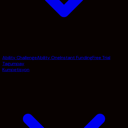
Ability Challenge
Ability One
Instant Funding
Free Trial
Tagumpay
Kumpetisyon