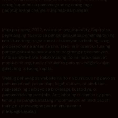
aming koponan sa pamamagitan ng aming mga
napatunayang channel kung nag-aalinlangan.
Mula pa noong 2012, nakatuon ang AudaCity Capital sa
paglinang ng talento sa pangangalakal sa pamamagitan ng
istrukturadong pagsusuri at edukasyon sa loob ng isang
propesyonal na antas na simulated na imprastruktura ng
pangangalakal na nakatuon sa paglinang ng kasanayan,
hindi sa haka-haka. Nakakatulong ito na matuklasan at
mapaunlad ang tunay na talento para makipagkalakalan
gamit ang totoong kapital.
Walang pahayag sa website na ito na bumubuo ng payo sa
pamumuhunan, pananalapi, legal, o buwis, at hindi kami
nag-aalok ng serbisyo sa brokerage, kustodiya, o
pamamahala ng portfolio. Ang lahat ng nilalaman ay para
lamang sa pangkalahatang impormasyon at hindi dapat
ituring na panawagan para mamuhunan o
makipagkalakalan.