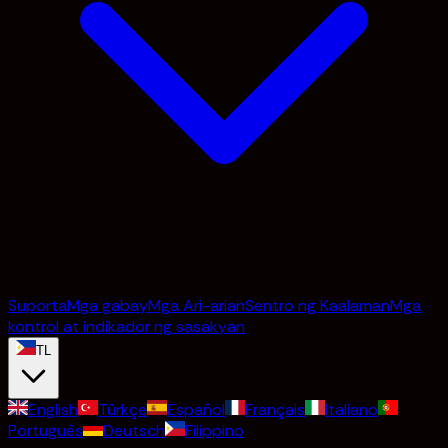
Suporta
Mga gabay
Mga Ari-arian
Sentro ng Kaalaman
Mga
kontrol at indikador ng sasakyan
TL
English
Türkçe
Español
Français
Italiano
Português
Deutsch
Filippino