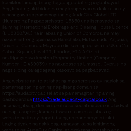
kumikilos lamang bilang tagapagpadali ng pagbabayad.
Ang lahat ng aktibidad na may kaugnayan sa kalakalan ay
isinasagawa sa pamamagitan ng AudaCity Global LTD
(Numero ng Pagpaparehistro: 15850), na lisensyado sa
ilalim ng International Brokerage and Clearing House Licence
(L 15850/WL) na inilabas ng Union of Comoros, na may
nakarehistrong opisina sa Hamchako, Mutsamudu, Anjouan,
Union of Comoros. Mayroon din kaming opisina sa UK sa 25
Cabot Square, Level 11, London, E14 4 QZ, at
nakikipagsosyo kami sa Propmetry Limited (Company
Number: HE 469039), na nakabase sa Limassol, Cyprus, na
nagsisilbing karagdagang kasosyo sa pagbabayad.
Ang website na ito at lahat ng mga serbisyo ay inaalok sa
pamamagitan ng aming nag-iisang domain sa
https://audacity.capital at sa pamamagitan ng aming
dashboard sa
https://trade.audacitycapital.co.uk
Ang
anumang ibang domain, profile sa social media, o indibidwal
na nag-aangking kumakatawan sa amin sa labas ng
website na ito ay dapat ituring na pandaraya at iulat.
Laging tiyakin na nakikipag-ugnayan ka sa lehitimong
website ng AudaCity Capital at direktang kontakin ang