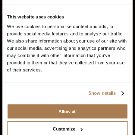
AML
Ipinagbabawal na mga Gawi sa Kalakalan
Kodigo ng
Pag-uugali
This website uses cookies
Komunidad
We use cookies to personalise content and ads, to
provide social media features and to analyse our traffic.
Sentro ng Kaalaman
Mga Kwento ng Tagumpay
Mga kontrol
at indikador ng sasakyan
I-download
Responsableng
We also share information about your use of our site with
Kalakalan
Mga Karera
Irekomenda ang kaibigan
our social media, advertising and analytics partners who
may combine it with other information that you’ve
Legal
provided to them or that they’ve collected from your use
of their services.
Mga Tuntunin at Kundisyon
Patakaran sa
Pagkapribado
Babala sa Panlilinlang
Patakaran sa
Tagapagbunyag ng Ilegal na Gawa
Paghawak ng mga
Reklamo
Pindutin at Midya
Show details
Mga plataporma
Allow all
Mga Plataporma ng Kalakalan
DXTrade
I-mount ang 5
Customize
balitang-liham