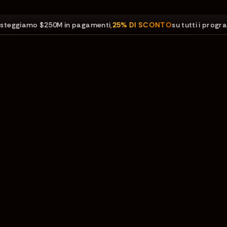
iamo $250M in pagamenti
,
25% DI SCONTO
su tutti i programmi.