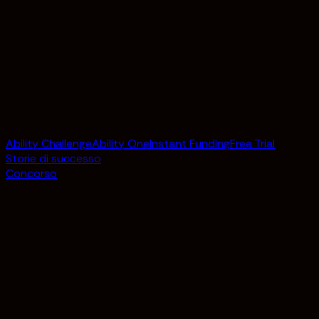
Ability Challenge
Ability One
Instant Funding
Free Trial
Storie di successo
Concorso