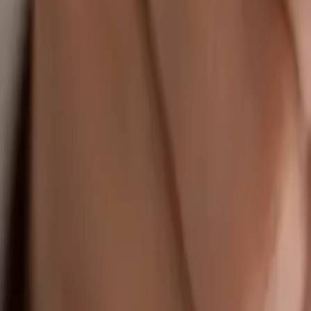
Ability Challenge
Ability One
Instant Funding
Free Trial
Истории успеха
Конкурс