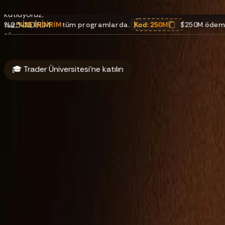
ödemeyi
kutluyoruz.
%25 İNDİRİM
RİM
tüm programlarda.
Kod:
250M
$250M ödemeyi kutluyoruz
,
tüm
programlarda.
Kod: 250M
🎓 Trader Üniversitesi'ne katılın
Hakkında
Finansman