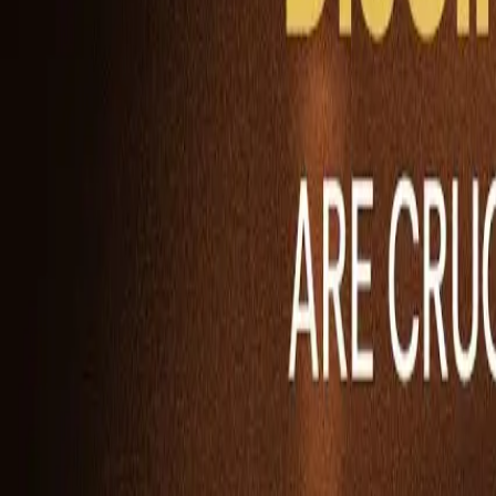
Ability Challenge
Ability One
Instant Funding
Free Trial
Başarı Öyküleri
Yarışma