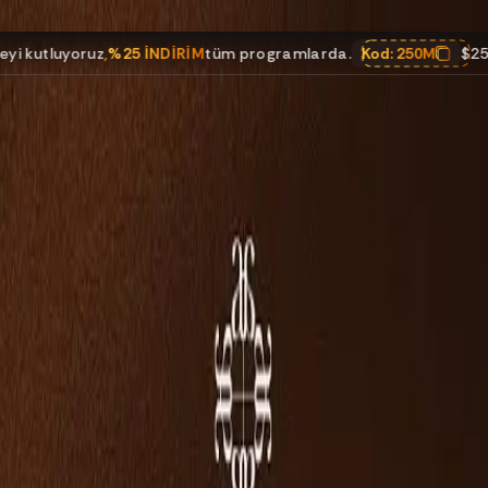
%25 İNDİRİM
tüm programlarda.
Kod:
250M
$250M ödemeyi kut