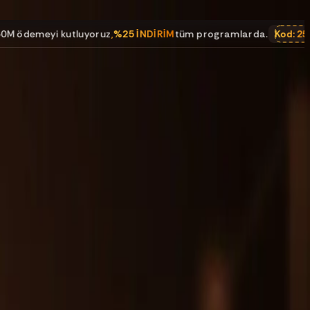
luyoruz
,
%25 İNDİRİM
tüm programlarda.
Kod:
250M
$250M öd