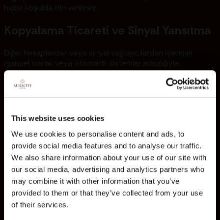
hiçbir koşulda izin verilmez.
Kopyalama Ticareti ve Sinyal Yansıtma
Diğer hesaplardan veya sinyal sağlayıcılardan işlemleri
manuel olarak veya otomatik sistemler aracılığıyla
kopyalamak yasaktır.
Izgara Ticaret Stratejileri
Yönelimsel önyargı olmaksızın fiyat hareketlerinden kar elde
This website uses cookies
etmek için sabit fiyat aralıklarında birden fazla alım ve/veya
We use cookies to personalise content and ads, to
satım emri vererek ızgara tabanlı bir yaklaşım benimsemek,
provide social media features and to analyse our traffic.
genellikle arbitrajı andırdığı için yasaktır.
We also share information about your use of our site with
Haber Öncesi Tek Taraflı
our social media, advertising and analytics partners who
may combine it with other information that you’ve
Konumlandırma
provided to them or that they’ve collected from your use
of their services.
Haberlerin yol açtığı dalgalanmalardan yararlanmak
amacıyla, önemli ekonomik açıklamalardan kısa süre önce