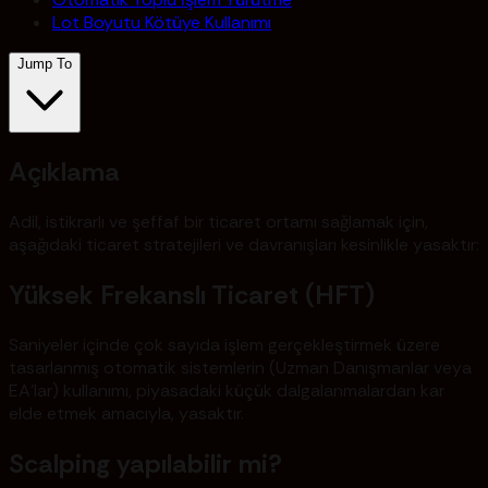
Lot Boyutu Kötüye Kullanımı
Jump To
Açıklama
Adil, istikrarlı ve şeffaf bir ticaret ortamı sağlamak için,
aşağıdaki ticaret stratejileri ve davranışları kesinlikle yasaktır:
Yüksek Frekanslı Ticaret (HFT)
Saniyeler içinde çok sayıda işlem gerçekleştirmek üzere
tasarlanmış otomatik sistemlerin (Uzman Danışmanlar veya
EA'lar) kullanımı, piyasadaki küçük dalgalanmalardan kar
elde etmek amacıyla, yasaktır.
Scalping yapılabilir mi?