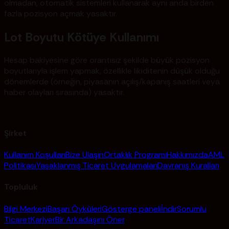
olmadan, otomatik sistemleri kullanarak aynı anda birden
fazla pozisyon açmak yasaktır.
Lot Boyutu Kötüye Kullanımı
Hesap bakiyesine göre orantısız şekilde büyük pozisyon
boyutlarıyla işlem yapmak, özellikle likiditenin düşük olduğu
dönemlerde (örneğin, piyasanın açılış/kapanış saatleri veya
haber olayları sırasında) yasaktır.
Şirket
Kullanım Koşulları
Bize Ulaşın
Ortaklık Programı
Hakkımızda
AML
Politikası
Yasaklanmış Ticaret Uygulamaları
Davranış Kuralları
Topluluk
Bilgi Merkezi
Başarı Öyküleri
Gösterge paneli
İndir
Sorumlu
Ticaret
Kariyer
Bir Arkadaşını Öner