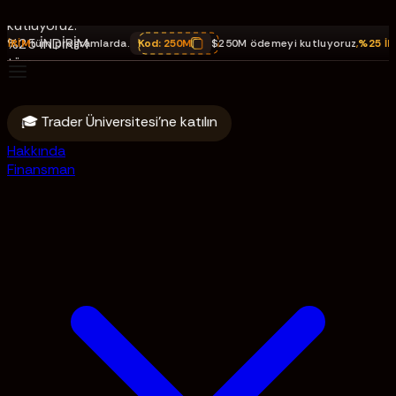
ödemeyi
kutluyoruz.
%25 İNDİRİM
tüm programlarda.
Kod:
250M
$250M ödemeyi kutluyoruz
,
%25 İNDİRİM
tüm
programlarda.
Kod: 250M
🎓 Trader Üniversitesi'ne katılın
Hakkında
Finansman