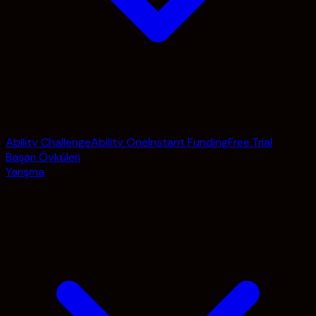
Ability Challenge
Ability One
Instant Funding
Free Trial
Başarı Öyküleri
Yarışma