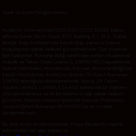
Yasal ve Uyum Feragatnamesi
AudaCity International FZCO, DSO-FZCO 38282 lisansı
altında Dubai Silicon Oasis, DDP, Building A 1 /A 2 , Dubai,
Birleşik Arap Emirlikleri'nde kayıtlı olup, yalnızca ödeme
kolaylaştırıcı olarak faaliyet göstermektedir. Tüm ticaretle
ilgili faaliyetler, Komorlar Birliği tarafından verilen Uluslararası
Aracılık ve Takas Odası Lisansı (L 15850 /WL) kapsamında
lisanslı, Hamchako, Mutsamudu, Anjouan, Komorlar Birliği'nde
kayıtlı ofisi bulunan AudaCity Global LTD (Kayıt Numarası:
15850) aracılığıyla yürütülmektedir. Ayrıca, 25 Cabot
Square, Level11, London, E14 4QZ adresinde bir İngiltere
ofisi işletmekteyiz ve ek bir ödeme ortağı olarak faaliyet
gösteren, Kıbrıs'ın Limassol şehrinde bulunan Propmetry
Limited (Şirket Numarası: HE469039) ile bir ortaklık
sürdürmekteyiz.
Bu web sitesi ve tüm hizmetler, https://audacity.capital
adresindeki tek alan adımız ve