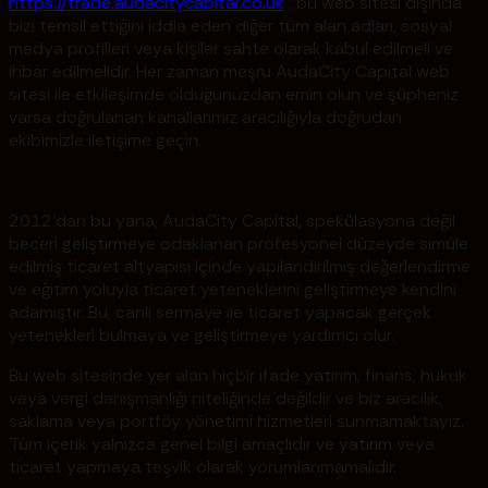
https://trade.audacitycapital.co.uk
; bu web sitesi dışında
bizi temsil ettiğini iddia eden diğer tüm alan adları, sosyal
medya profilleri veya kişiler sahte olarak kabul edilmeli ve
ihbar edilmelidir. Her zaman meşru AudaCity Capital web
sitesi ile etkileşimde olduğunuzdan emin olun ve şüpheniz
varsa doğrulanan kanallarımız aracılığıyla doğrudan
ekibimizle iletişime geçin.
2012'dan bu yana, AudaCity Capital, spekülasyona değil
beceri geliştirmeye odaklanan profesyonel düzeyde simüle
edilmiş ticaret altyapısı içinde yapılandırılmış değerlendirme
ve eğitim yoluyla ticaret yeteneklerini geliştirmeye kendini
adamıştır. Bu, canlı sermaye ile ticaret yapacak gerçek
yetenekleri bulmaya ve geliştirmeye yardımcı olur.
Bu web sitesinde yer alan hiçbir ifade yatırım, finans, hukuk
veya vergi danışmanlığı niteliğinde değildir ve biz aracılık,
saklama veya portföy yönetimi hizmetleri sunmamaktayız.
Tüm içerik yalnızca genel bilgi amaçlıdır ve yatırım veya
ticaret yapmaya teşvik olarak yorumlanmamalıdır.