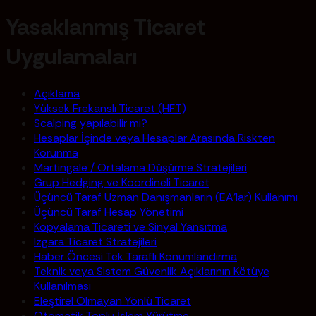
Yasaklanmış Ticaret
Uygulamaları
Açıklama
Yüksek Frekanslı Ticaret (HFT)
Scalping yapılabilir mi?
Hesaplar İçinde veya Hesaplar Arasında Riskten
Korunma
Martingale / Ortalama Düşürme Stratejileri
Grup Hedging ve Koordineli Ticaret
Üçüncü Taraf Uzman Danışmanların (EA'lar) Kullanımı
Üçüncü Taraf Hesap Yönetimi
Kopyalama Ticareti ve Sinyal Yansıtma
Izgara Ticaret Stratejileri
Haber Öncesi Tek Taraflı Konumlandırma
Teknik veya Sistem Güvenlik Açıklarının Kötüye
Kullanılması
Eleştirel Olmayan Yönlü Ticaret
Otomatik Toplu İşlem Yürütme