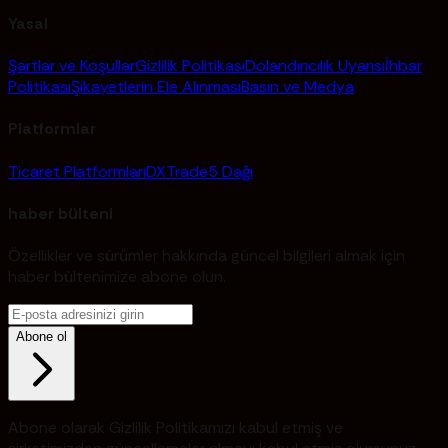
Yasal
Şartlar ve Koşullar
Gizlilik Politikası
Dolandırıcılık Uyarısı
İhbar
Politikası
Şikayetlerin Ele Alınması
Basın ve Medya
Platformlar
Ticaret Platformları
DXTrade
5 Dağı
haber bülteni
Özellikler ve sürümler hakkında güncel bilgileri almak için
haber bültenimize abone olun.
Abone ol
Abone olarak Gizlilik Politikamızı kabul etmiş ve