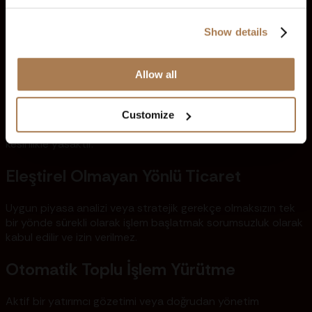
bekleyen emirler (limit veya stop) vermek yasaktır.
Show details
Teknik veya Sistem Güvenlik Açıklarının
Kötüye Kullanılması
Allow all
Fiyatlandırma gecikmeleri, gecikme sorunları veya veri akışı
tutarsızlıkları gibi platform verimsizliklerinden kasıtlı veya
Customize
kasıtsız olarak yararlanmaya yönelik stratejilerin kullanılması
kesinlikle yasaktır.
Eleştirel Olmayan Yönlü Ticaret
Uygun piyasa analizi veya stratejik gerekçe olmaksızın tek
bir yönde sürekli olarak işlem başlatmak sorumsuzluk olarak
kabul edilir ve izin verilmez.
Otomatik Toplu İşlem Yürütme
Aktif bir yatırımcı gözetimi veya doğrudan yönetim