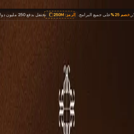
ولار
,
خصم 25%
على جميع البرامج.
الرمز:
250M
نحتفل بدفع 250 مليون 