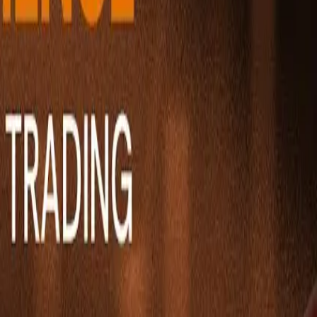
Ability Challenge
Ability One
Instant Funding
Free Trial
قصص النجاح
المنافسة