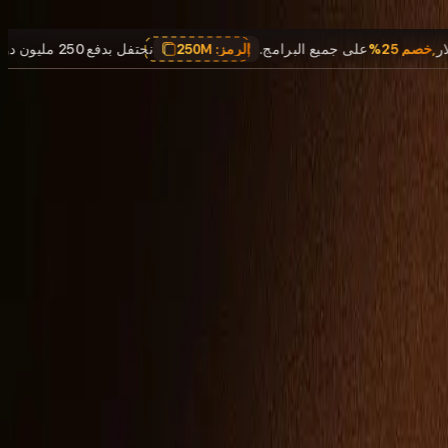
دولار
,
خصم 25%
على جميع البرامج.
الرمز:
250M
نحتفل بدفع 250 مليون