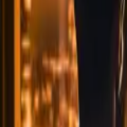
Ability Challenge
Ability One
Instant Funding
Free Trial
Casos de éxito
Competición