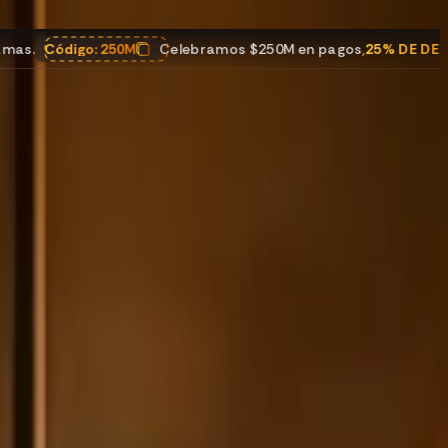
250M
Celebramos $250M en pagos
,
25% DE DESCUENTO
para 