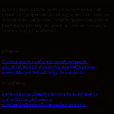
Está prohibido ejecutar operaciones con tamaños de
posición desproporcionadamente grandes en relación con
el saldo de la cuenta, especialmente durante períodos de
baja liquidez (por ejemplo, apertura/cierre del mercado o
acontecimientos noticiosos).
Empresa
Condiciones de uso
Contáctenos
Programa de
afiliados
Acerca de nosotros
Política AML
Prácticas
comerciales prohibidas
Código de conducta
Comunidad
Centro de conocimientos
Historias de éxito
Panel de
control
Descargar
Comercio
responsable
Empleos
Recomendar a un amigo