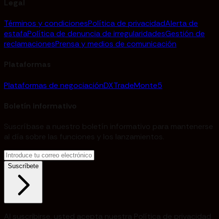
Legal
Términos y condiciones
Política de privacidad
Alerta de
estafa
Política de denuncia de irregularidades
Gestión de
reclamaciones
Prensa y medios de comunicación
Plataformas
Plataformas de negociación
DXTrade
Monte5
Boletín informativo
Suscríbase a nuestro boletín informativo para mantenerse
al día sobre las funciones y los lanzamientos.
Suscríbete
Al suscribirse, usted acepta nuestra Política de privacidad