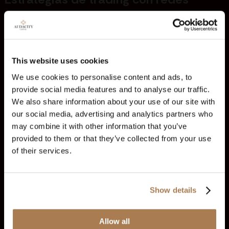
Está prohibido emplear un enfoque basado en cuadrículas
mediante la colocación de múltiples órdenes de compra
y/o venta a intervalos de precios fijos para beneficiarse de
los movimientos de precios sin sesgo direccional, ya que a
This website uses cookies
menudo se asemeja al arbitraje.
We use cookies to personalise content and ads, to
Posicionamiento unilateral previo a las
provide social media features and to analyse our traffic.
We also share information about your use of our site with
noticias
our social media, advertising and analytics partners who
may combine it with other information that you’ve
No se permite establecer órdenes pendientes (límites o
provided to them or that they’ve collected from your use
stops) poco antes de anuncios económicos importantes
con la intención de aprovechar la volatilidad generada por
of their services.
las noticias.
Aprovechamiento de vulnerabilidades
Show details
técnicas o del sistema
Allow all
Está estrictamente prohibido utilizar estrategias que, de