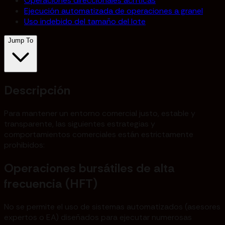
Operaciones direccionales acríticas
Ejecución automatizada de operaciones a granel
Uso indebido del tamaño del lote
Jump To
Descripción
Para mantener un entorno comercial justo, estable y
transparente, las siguientes estrategias y
comportamientos comerciales están estrictamente
prohibidos:
Operaciones bursátiles de alta
frecuencia (HFT)
No se permite el uso de sistemas automatizados (asesores
expertos o EA) diseñados para ejecutar numerosas