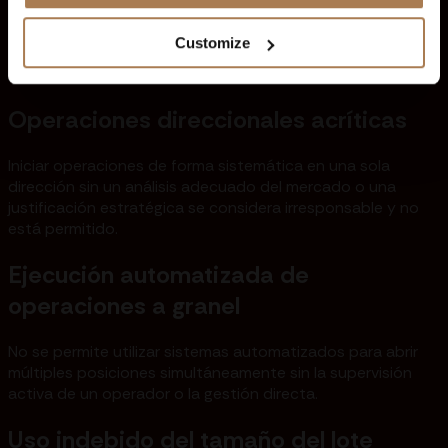
forma intencionada o no, se aprovechen de las
ineficiencias de la plataforma, como retrasos en los
Customize
precios, problemas de latencia o discrepancias en los
datos.
Operaciones direccionales acríticas
Iniciar operaciones de forma sistemática en una sola
dirección sin un análisis adecuado del mercado o una
justificación estratégica se considera irresponsable y no
está permitido.
Ejecución automatizada de
operaciones a granel
No se permite utilizar sistemas automatizados para abrir
múltiples posiciones simultáneamente sin la supervisión
activa de un operador o la gestión directa.
Uso indebido del tamaño del lote