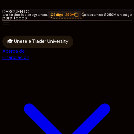
DE
DESCUENTO
dos los programas.
Código:
250M
Celebramos $250M en pagos
,
25% D
para todos
los
programas.
Código:
🎓 Únete a Trader University
250M
Acerca de
Financiación