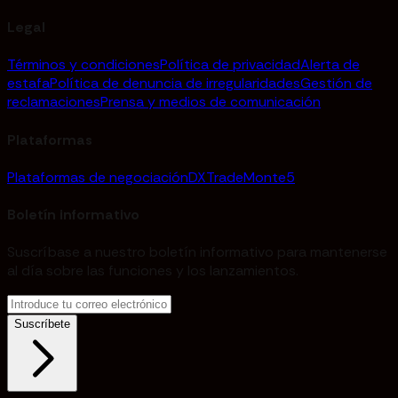
Legal
Términos y condiciones
Política de privacidad
Alerta de
estafa
Política de denuncia de irregularidades
Gestión de
reclamaciones
Prensa y medios de comunicación
Plataformas
Plataformas de negociación
DXTrade
Monte5
Boletín informativo
Suscríbase a nuestro boletín informativo para mantenerse
al día sobre las funciones y los lanzamientos.
Suscríbete