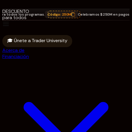
DE
DESCUENTO
os los programas.
Código:
250M
Celebramos $250M en pagos
,
25% DE
para todos
los
programas.
Código:
🎓 Únete a Trader University
250M
Acerca de
Financiación