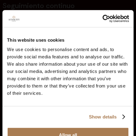
Seguimiento continuo
Supervisamos continuamente las cuentas, transacciones y
comportamientos comerciales de los clientes en busca de
indicios de actividades sospechosas. Cualquier anomalía o
patrón que indique un posible blanqueo de capitales se
This website uses cookies
investiga y se denuncia según lo exige la ley.
We use cookies to personalise content and ads, to
provide social media features and to analyse our traffic.
Mantenimiento de registros
We also share information about your use of our site with
our social media, advertising and analytics partners who
Mantenemos de forma segura registros de toda la
may combine it with other information that you’ve
información de los clientes, los documentos de identidad,
los datos de las transacciones y los registros de
provided to them or that they’ve collected from your use
comunicaciones, de conformidad con la legislación
of their services.
aplicable en materia de conservación de datos y los
requisitos en materia de prevención del blanqueo de
capitales.
Show details
Formación y sensibilización del
personal
Allow all