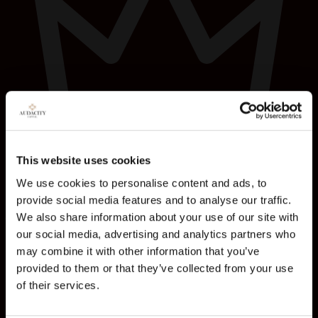
This website uses cookies
We use cookies to personalise content and ads, to
$100K Ability Challenge
provide social media features and to analyse our traffic.
We also share information about your use of our site with
इनाम मैपिंग
our social media, advertising and analytics partners who
may combine it with other information that you’ve
चौथा स्थान
$50K Ability One
provided to them or that they’ve collected from your use
पांचवां स्थान
$50K Ability Challenge
छठा - आठवां
$25K Ability One
of their services.
नौवां - दसवां
$25K Ability Challenge