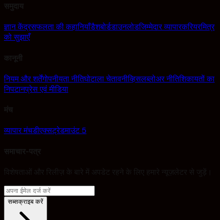
समुदाय
ज्ञान केंद्र
सफलता की कहानियाँ
डैशबोर्ड
डाउनलोड
जिम्मेदार व्यापार
करियर
मित्र
को सुझाएँ
कानूनी
नियम और शर्तें
गोपनीयता नीति
घोटाला चेतावनी
व्हिसलब्लोअर नीति
शिकायतों का
निपटान
प्रेस एवं मीडिया
मंच
व्यापार मंच
डीएक्सट्रेड
माउंट 5
समाचार-पत्र
विशेषताओं और रिलीज़ के बारे में अपडेट रहने के लिए हमारे न्यूज़लेटर से जुड़ें।
सब्सक्राइब करें