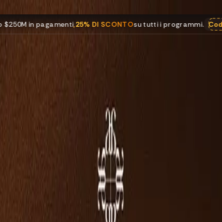
ti
,
25% DI SCONTO
su tutti i programmi.
Codice:
250M
Festeg