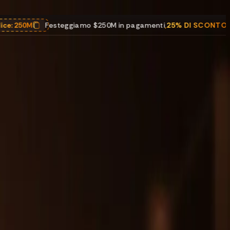
giamo $250M in pagamenti
,
25% DI SCONTO
su tutti i programmi.