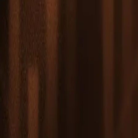
Leaderboard
Affiliati
Risorse