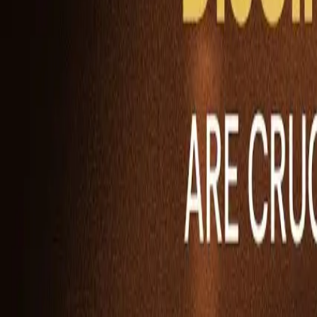
Ability Challenge
Ability One
Instant Funding
Free Trial
Storie di successo
Concorso