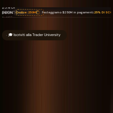
pagamenti.
25% DI
SCONTO su
ice:
250M
Festeggiamo $250M in pagamenti
,
25% DI SCONTO
su tutti 
tutti i
programmi.
Codice:
250M
🎓 Iscriviti alla Trader University
Informazioni su
Finanziamenti