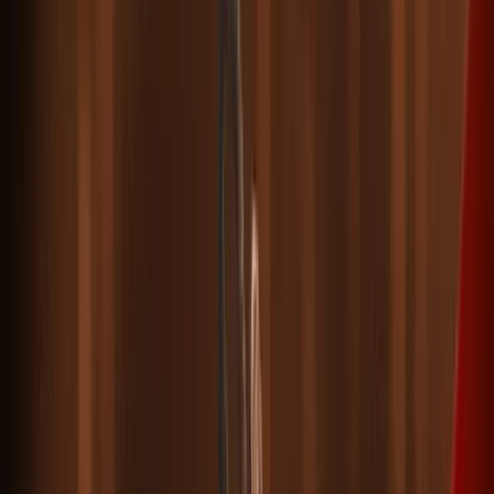
Fiducia Nella Strategia
Victor sottolinea che la fiducia nel proprio sistema di
negoziazione è essenziale. Senza fiducia nella strategia, i
trader sono più propensi ad abbandonare le regole e ad
agire emotivamente.
La pazienza e la fiducia nel processo sono alla base del suo
approccio.
Esperienza Nel
Programma Funded
Trader