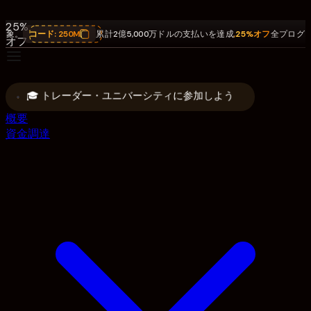
達成.
25%
ード:
250M
累計2億5,000万ドルの支払いを達成
,
25%オフ
全プログラム対象。
オフ
全プ
ログ
ラム
🎓 トレーダー・ユニバーシティに参加しよう
対
象。
概要
コー
資金調達
ド:
250M