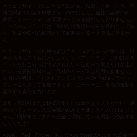
本ウェブサイト上のいかなる記述も、投資、財務、法律、税
務に関する助言を構成するものではなく、当社は証券仲介、
保管、ポートフォリオ管理サービスを提供しておりません。
すべてのコンテンツは一般的な情報提供のみを目的としてお
り、投資や取引の勧誘として解釈されるべきではありませ
ん。
本ウェブサイトの利用および当社プログラムへの参加は、現
地の法律に従うものとします。シリア、イラン、北朝鮮を含
む（ただしこれらに限定されない）活動が制限または禁止さ
れている管轄区域では、当社のサービスは利用できません。
米国居住者は、許可されている場合のみDX Tradeプラット
フォームを通じて参加できます。ユーザーは、現地の規制を
遵守する責任を負います。
取引（実取引または模擬取引）には重大なリスクが伴い、仮
定のパフォーマンスは実際の結果を予測するものではありま
せん。関与するリスクを完全に理解している場合にのみ参加
してください。
Apple、iPad、iPhone、およびApp StoreはApple Inc.の商標