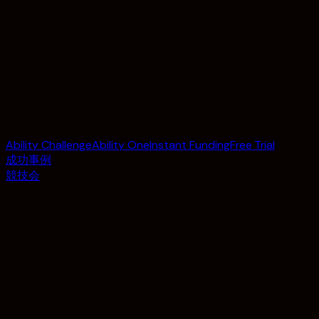
Ability Challenge
Ability One
Instant Funding
Free Trial
成功事例
競技会