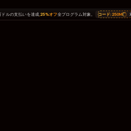
ドルの支払いを達成
,
25%オフ
全プログラム対象。
コード:
250M
累計2