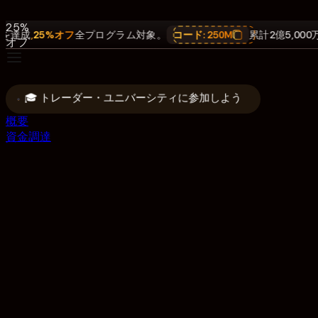
達成.
25%
成
,
25%オフ
全プログラム対象。
コード:
250M
累計2億5,000万
オフ
全プ
ログ
ラム
🎓 トレーダー・ユニバーシティに参加しよう
対
象。
概要
コー
資金調達
ド:
250M