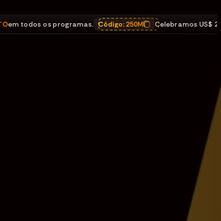
dos os programas.
Código:
250M
Celebramos US$ 250M em 