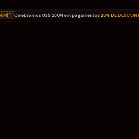
elebramos US$ 250M em pagamentos
,
25% DE DESCONTO
em to