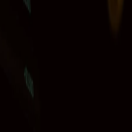
Ability Challenge
Ability One
Instant Funding
Free Trial
Casos de sucesso
Competição