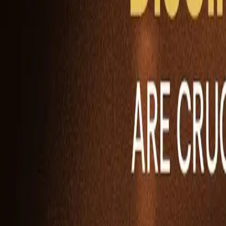
Ability Challenge
Ability One
Instant Funding
Free Trial
Истории успеха
Конкурс