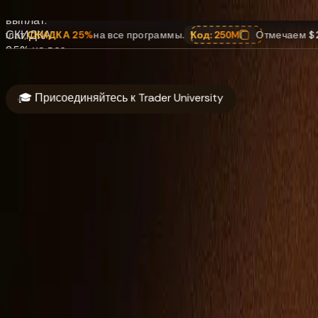
$250 млн
выплат.
СКИДКА
5%
на все программы.
Код:
250M
Отмечаем $250 млн выплат
,
25% на все
программы.
Код: 250M
🎓 Присоединяйтесь к Trader University
О нас
Финансирование