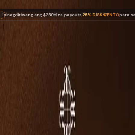
$250M na payouts
,
25% DISKWENTO
para sa lahat ng programa.