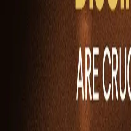
Ability Challenge
Ability One
Instant Funding
Free Trial
Tagumpay
Kumpetisyon