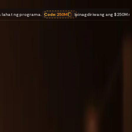
Code:
250M
Ipinagdiriwang ang $250M na payouts
,
25% DISK