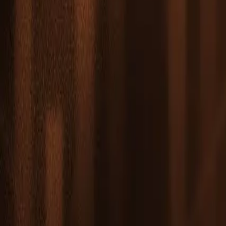
Leaderboard
Mga kaanib
Mga mapagkukunan