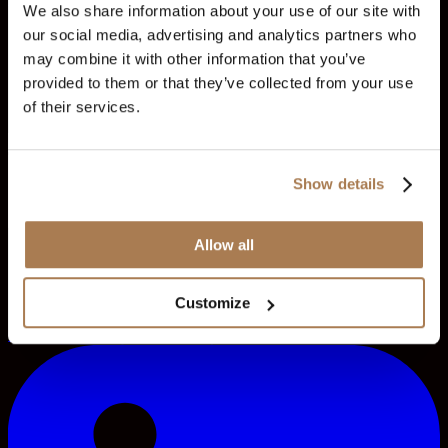
We also share information about your use of our site with
our social media, advertising and analytics partners who
haber bülteni
may combine it with other information that you’ve
Özellikler ve sürümler hakkında güncel bilgileri almak için
provided to them or that they’ve collected from your use
haber bültenimize abone olun.
of their services.
Abone ol
Show details
Allow all
Abone olarak Gizlilik Politikamızı kabul etmiş ve
şirketimizden güncellemeler almayı kabul etmiş olursunuz.
Customize
© 2012–2026 Audacity Capital. Tüm hakları saklıdır.
Gizlilik Politikası
Şartlar ve Koşullar