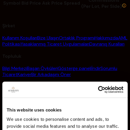
Commissions
Symbol
Bid Price
Ask Price
Spread
(Per Lot, Per Side)
Şirket
Kullanım Koşulları
Bize Ulaşın
Ortaklık Programı
Hakkımızda
AML
Politikası
Yasaklanmış Ticaret Uygulamaları
Davranış Kuralları
Topluluk
Bilgi Merkezi
Başarı Öyküleri
Gösterge paneli
İndir
Sorumlu
Ticaret
Kariyer
Bir Arkadaşını Öner
Yasal
Şartlar ve Koşullar
Gizlilik Politikası
Dolandırıcılık Uyarısı
İhbar
Politikası
Şikayetlerin Ele Alınması
Basın ve Medya
This website uses cookies
Platformlar
We use cookies to personalise content and ads, to
provide social media features and to analyse our traffic.
Ticaret Platformları
DXTrade
5 Dağı