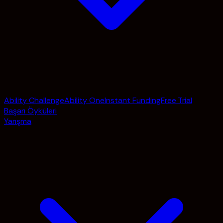
Ability Challenge
Ability One
Instant Funding
Free Trial
Başarı Öyküleri
Yarışma