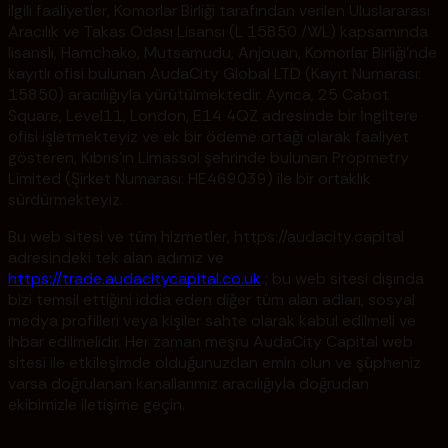
ilgili faaliyetler, Komorlar Birliği tarafından verilen Uluslararası
Aracılık ve Takas Odası Lisansı (L 15850 /WL) kapsamında
lisanslı, Hamchako, Mutsamudu, Anjouan, Komorlar Birliği'nde
kayıtlı ofisi bulunan AudaCity Global LTD (Kayıt Numarası:
15850) aracılığıyla yürütülmektedir. Ayrıca, 25 Cabot
Square, Level11, London, E14 4QZ adresinde bir İngiltere
ofisi işletmekteyiz ve ek bir ödeme ortağı olarak faaliyet
gösteren, Kıbrıs'ın Limassol şehrinde bulunan Propmetry
Limited (Şirket Numarası: HE469039) ile bir ortaklık
sürdürmekteyiz.
Bu web sitesi ve tüm hizmetler, https://audacity.capital
adresindeki tek alan adımız ve
https://trade.audacitycapital.co.uk
; bu web sitesi dışında
bizi temsil ettiğini iddia eden diğer tüm alan adları, sosyal
medya profilleri veya kişiler sahte olarak kabul edilmeli ve
ihbar edilmelidir. Her zaman meşru AudaCity Capital web
sitesi ile etkileşimde olduğunuzdan emin olun ve şüpheniz
varsa doğrulanan kanallarımız aracılığıyla doğrudan
ekibimizle iletişime geçin.