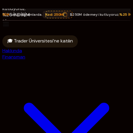
ödemeyi
kutluyoruz.
%25 İNDİRİM
M
tüm programlarda.
Kod:
250M
$250M ödemeyi kutluyoruz
,
%25 İNDİRİ
tüm
programlarda.
Kod: 250M
🎓 Trader Üniversitesi'ne katılın
Hakkında
Finansman