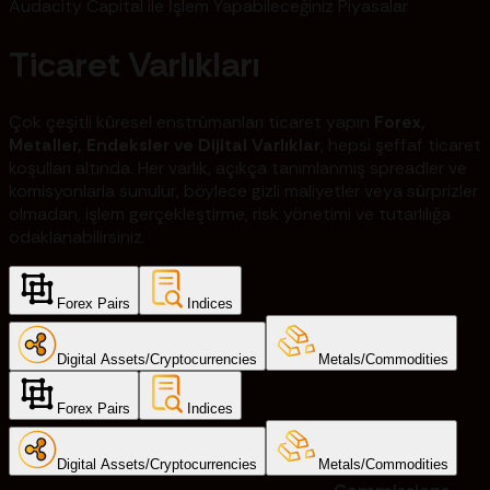
Audacity Capital ile İşlem Yapabileceğiniz Piyasalar
Ticaret Varlıkları
Çok çeşitli küresel enstrümanları ticaret yapın
Forex,
Metaller, Endeksler ve Dijital Varlıklar
, hepsi şeffaf ticaret
koşulları altında. Her varlık, açıkça tanımlanmış spreadler ve
komisyonlarla sunulur, böylece gizli maliyetler veya sürprizler
olmadan, işlem gerçekleştirme, risk yönetimi ve tutarlılığa
odaklanabilirsiniz.
Forex Pairs
Indices
Digital Assets/Cryptocurrencies
Metals/Commodities
Forex Pairs
Indices
Digital Assets/Cryptocurrencies
Metals/Commodities