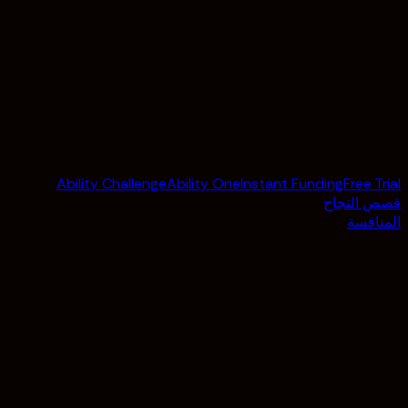
Ability Challenge
Ability One
Instant Funding
Free Trial
قصص النجاح
المنافسة