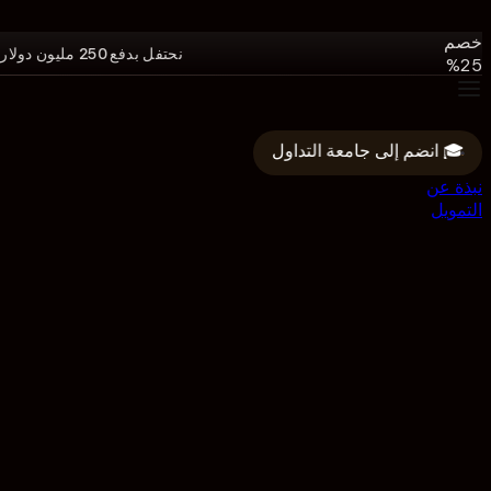
دولار.
خصم
نحتفل بدفع 250 مليون دولار
25%
على
جميع
البرامج.
🎓 انضم إلى جامعة التداول
الرمز:
250M
نبذة عن
التمويل