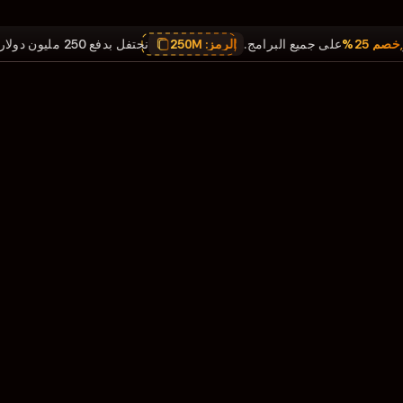
,
خصم 25%
على جميع البرامج.
الرمز:
250M
نحتفل بدفع 250 مليون دولار