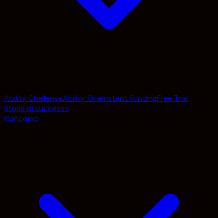
Ability Challenge
Ability One
Instant Funding
Free Trial
Storie di successo
Concorso