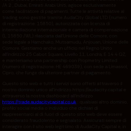
/A 2 , Dubai, Emirati Arabi Uniti, agisce esclusivamente
come facilitatore di pagamenti. Tutte le attività relative al
trading sono gestite tramite AudaCity Global LTD (numero
di registrazione: 15850), autorizzata con licenza di
intermediazione internazionale e camera di compensazione
(L 15850 /WL) rilasciata dall'Unione delle Comore, con
sede legale a Hamchako, Mutsamudu, Anjouan, Unione delle
Comore. Gestiamo anche un ufficio nel Regno Unito
all'indirizzo 25 Cabot Square, Livello 11, Londra, E 14 4 QZ,
e manteniamo una partnership con Propmetry Limited
(numero di registrazione: HE 469039), con sede a Limassol,
Cipro, che funge da ulteriore partner di pagamento.
Questo sito web e tutti i servizi sono offerti attraverso il
nostro dominio unico all'indirizzo https://audacity.capital e
attraverso la nostra dashboard all'indirizzo
https://trade.audacitycapital.co.uk
; qualsiasi altro dominio,
profilo social media o individuo che dichiari di
rappresentarci al di fuori di questo sito web deve essere
considerato fraudolento e segnalato. Assicurati sempre di
interagire con il sito web legittimo di AudaCity Capital e, in