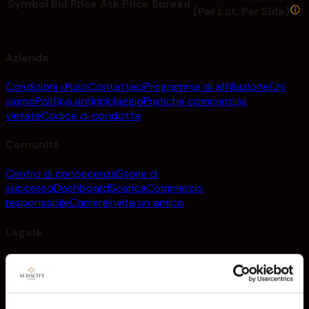
Symbol
Bid Price
Ask Price
Spread
(Per Lot, Per Side)
Azienda
Condizioni d'uso
Contattaci
Programma di affiliazione
Chi
siamo
Politica antiriciclaggio
Pratiche commerciali
vietate
Codice di condotta
Comunità
Centro di conoscenza
Storie di
successo
Dashboard
Scarica
Commercio
responsabile
Carriere
Invita un amico
Legale
Termini e condizioni
Informativa sulla privacy
Avviso di
truffa
Politica in materia di segnalazioni
Gestione dei
reclami
Stampa e media