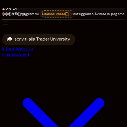
pagamenti.
25% DI
SCONTO su
 tutti i programmi.
Codice:
250M
Festeggiamo $250M in pagamenti
,
25
tutti i
programmi.
Codice:
250M
🎓 Iscriviti alla Trader University
Informazioni su
Finanziamenti