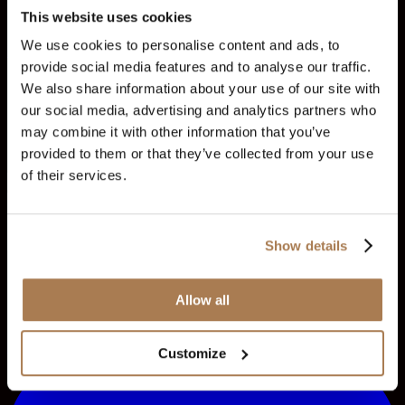
Piattaforme
This website uses cookies
We use cookies to personalise content and ads, to
Piattaforme di trading
DXTrade
Monte5
provide social media features and to analyse our traffic.
newsletter
We also share information about your use of our site with
our social media, advertising and analytics partners who
Iscriviti alla nostra newsletter per rimanere aggiornato sulle
may combine it with other information that you’ve
funzionalità e sulle nuove versioni.
provided to them or that they’ve collected from your use
of their services.
Iscriviti
Show details
Iscrivendoti accetti la nostra Informativa sulla privacy e dai
il consenso a ricevere aggiornamenti dalla nostra azienda.
Allow all
© 2012–2026 Audacity Capital. Tutti i diritti riservati.
Informativa sulla privacy
Termini e condizioni
Customize