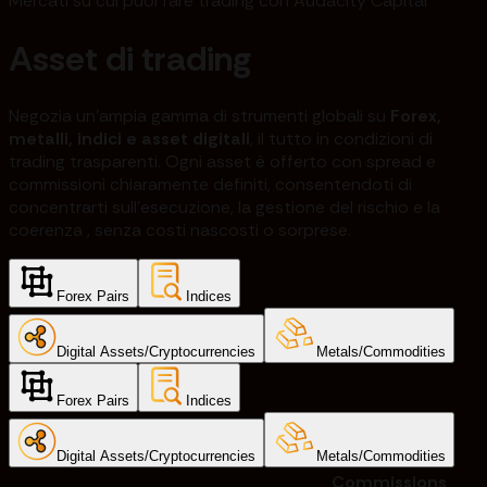
Mercati su cui puoi fare trading con Audacity Capital
Asset di trading
Negozia un'ampia gamma di strumenti globali su
Forex,
metalli, indici e asset digitali
, il tutto in condizioni di
trading trasparenti. Ogni asset è offerto con spread e
commissioni chiaramente definiti, consentendoti di
concentrarti sull'esecuzione, la gestione del rischio e la
coerenza , senza costi nascosti o sorprese.
Forex Pairs
Indices
Digital Assets/Cryptocurrencies
Metals/Commodities
Forex Pairs
Indices
Digital Assets/Cryptocurrencies
Metals/Commodities
Commissions