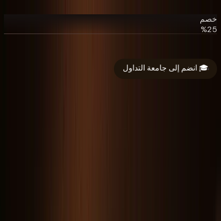
لرمز:
250M
نحتفل بدفع 250 مليون دولار
,
خصم 25%
على جميع البرامج.
الرمز:
250M