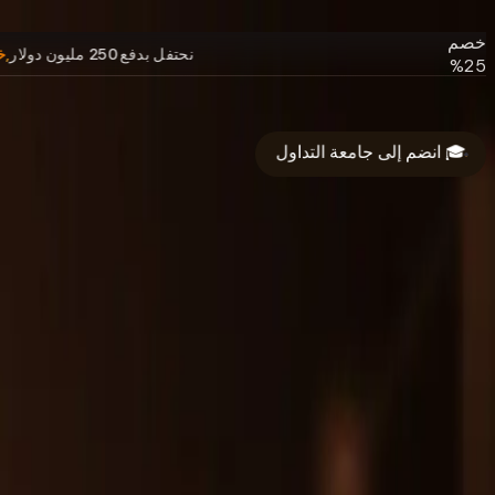
دولار.
خصم
نحتفل بدفع 250 مليون دولار
25%
على
جميع
البرامج.
🎓 انضم إلى جامعة التداول
الرمز:
250M
نبذة عن
التمويل