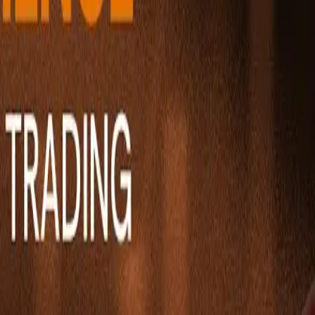
Ability Challenge
Ability One
Instant Funding
Free Trial
قصص النجاح
المنافسة