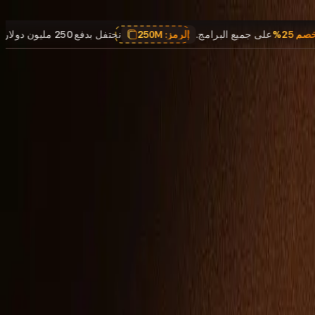
,
خصم 25%
على جميع البرامج.
الرمز:
250M
نحتفل بدفع 250 مليون دولار