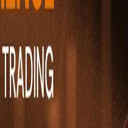
Ability Challenge
Ability One
Instant Funding
Free Trial
قصص النجاح
المنافسة