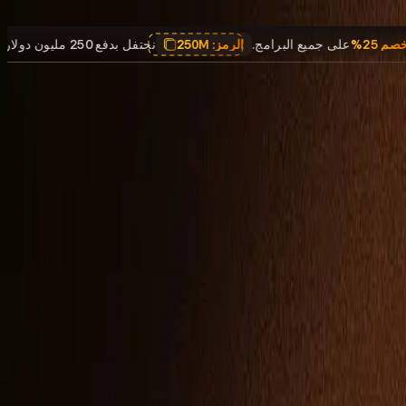
,
خصم 25%
على جميع البرامج.
الرمز:
250M
نحتفل بدفع 250 مليون دولار