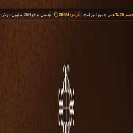
,
خصم 25%
على جميع البرامج.
الرمز:
250M
نحتفل بدفع 250 مليون دولار