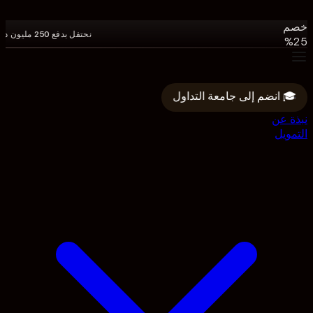
دولار.
خصم
نحتفل بدفع 250 مليون دولار
25%
على
جميع
البرامج.
🎓 انضم إلى جامعة التداول
الرمز:
250M
نبذة عن
التمويل