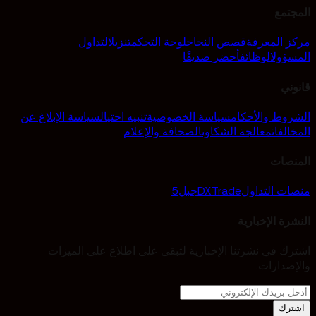
المجتمع
مركز المعرفة
قصص النجاح
لوحة التحكم
تنزيل
التداول
المسؤول
الوظائف
أحضر صديقًا
قانوني
الشروط والأحكام
سياسة الخصوصية
تنبيه احتيال
سياسة الإبلاغ عن
المخالفات
معالجة الشكاوى
الصحافة والإعلام
المنصات
منصات التداول
DXTrade
جبل5
النشرة الإخبارية
اشترك في نشرتنا الإخبارية لتبقى على اطلاع على الميزات
والإصدارات.
اشترك