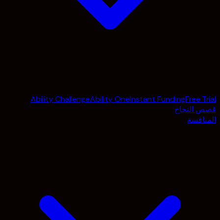
Ability Challenge
Ability One
Instant Funding
Free Trial
قصص النجاح
المنافسة