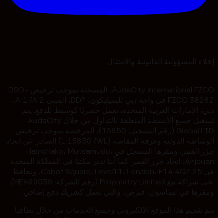
إخلاء المسؤولية القانونية والامتثال
AudaCity International FZCO، المسجلة بموجب ترخيص DSO-
FZCO 38282 في واحة دبي للسيليكون، DDP، المبنى A 1 /A 2 ،
دبي، الإمارات العربية المتحدة، تعمل حصريًا كوسيط للدفع. يتم
تشغيل جميع الأنشطة المتعلقة بالتداول من خلال AudaCity
Global LTD (رقم التسجيل: 15850)، المرخصة بموجب ترخيص
الوساطة الدولية وغرفة المقاصة (L 15850 /WL) الصادر عن اتحاد
جزر القمر، ومقرها المسجل في Hamchako، Mutsamudu،
Anjouan، اتحاد جزر القمر. كما أننا ندير مكتبًا في المملكة المتحدة
في 25 Cabot Square، Level11، London، E14 4QZ، ونحافظ
على شراكة مع Propmetry Limited (رقم الشركة: HE469039)،
ومقرها في ليماسول، قبرص، والتي تعمل كشريك دفع إضافي.
يتم تقديم هذا الموقع الإلكتروني وجميع الخدمات من خلال نطاقنا