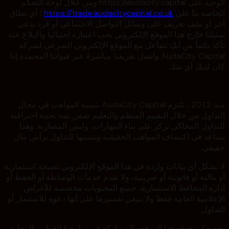
الوحيد على https://audacity.capital ومن خلال لوحة التحكم
الخاصة بنا على
https://trade.audacitycapital.co.uk
؛ أي نطاق
آخر أو ملف تعريف على وسائل التواصل الاجتماعي أو فرد يدعي
تمثيلنا خارج هذا الموقع الإلكتروني يجب اعتباره احتيالياً والإبلاغ عنه.
تأكد دائماً من أنك تتفاعل مع الموقع الإلكتروني الشرعي لشركة
AudaCity Capital واتصل بفريقنا مباشرةً عبر قنواتنا المعتمدة إذا
كان لديك أي شك.
منذ 2012 ، تلتزم AudaCity Capital بتنمية المواهب في مجال
التداول من خلال التقييم المنظم والتعليم ضمن بنية تحتية احترافية
للتداول المحاكي تركز على بناء المهارات، وليس المضاربة. وهذا
يساعد في اكتشاف المواهب الحقيقية وتنميتها للتداول برأس مال
حقيقي.
لا تشكل أي بيانات واردة في هذا الموقع الإلكتروني نصيحة استثمارية
أو مالية أو قانونية أو ضريبية، ولا نقدم خدمات الوساطة أو الحفظ أو
إدارة المحافظ الاستثمارية. جميع المحتويات مخصصة للأغراض
الإعلامية العامة فقط ولا ينبغي تفسيرها على أنها دعوة للاستثمار أو
التداول.
يخضع استخدام هذا الموقع والمشاركة في برامجنا للقوانين المحلية،