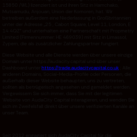
15850 /WL) lizenziert ist und ihren Sitz in Hamchako,
Mutsamudu, Anjouan, Union der Komoren, hat. Wir
betreiben außerdem eine Niederlassung in Großbritannien
unter der Adresse „25 , Cabot Square, Level 11, London, E
14 4QZ” und unterhalten eine Partnerschaft mit Propmetry
Limited (Firmennummer: HE 469039) mit Sitz in Limassol,
Zypern, die als zusätzlicher Zahlungspartner fungiert.
Diese Website und alle Dienste werden über unsere einzige
Domain unter https://audacity.capital und über unser
Dashboard unter
https://trade.audacitycapital.co.uk
; Alle
anderen Domains, Social-Media-Profile oder Personen, die
außerhalb dieser Website behaupten, uns zu vertreten,
sollten als betrügerisch angesehen und gemeldet werden.
Vergewissern Sie sich immer, dass Sie mit der legitimen
Website von AudaCity Capital interagieren, und wenden Sie
sich im Zweifelsfall direkt über unsere verifizierten Kanäle an
unser Team.
Seit 2012 engagiert sich AudaCity Capital für die