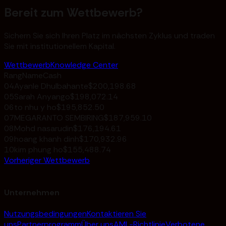
Bereit zum Wettbewerb?
Sichern Sie sich Ihren Platz im nächsten Zyklus und traden
Sie mit institutionellem Kapital.
Wettbewerb
Knowledge Center
Rang
Name
Cash
04
Ayanle Dhulbahante
$200,198.68
05
Sarah Anyango
$198,072.14
06
to nhu y ho
$195,852.50
07
MEGARANTO SEMBIRING
$187,959.10
08
Mohd nasarudin
$176,194.61
09
hoang khanh dinh
$170,932.96
10
kim phung ho
$155,488.74
Vorheriger Wettbewerb
Unternehmen
Nutzungsbedingungen
Kontaktieren Sie
uns
Partnerprogramm
Über uns
AML-Richtlinie
Verbotene