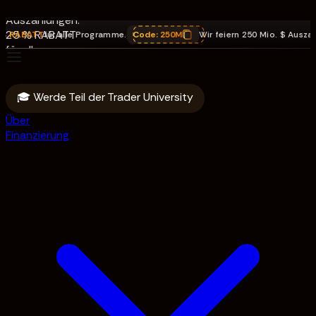
Mio. $
Auszahlungen.
25 % RABATT
TT
für alle Programme.
Code:
250M
Wir feiern 250 Mio. $ Auszahlungen
,
für alle
Programme.
Code: 250M
🎓 Werde Teil der Trader University
Über
Finanzierung