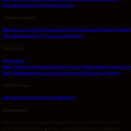
Handelspraktiken
Verhaltenskodex
Gemeinschaft
Wissenszentrum
Erfolgsgeschichten
Dashboard
Herunterlade
Handel
Karriere
Einen Freund empfehlen
Rechtlich
Allgemeine
Geschäftsbedingungen
Datenschutzerklärung
Betrugswarnu
Richtlinie
Bearbeitung von Beschwerden
Presse & Medien
Plattformen
Handelsplattformen
DXTrade
Berg5
Newsletter
Abonnieren Sie unseren Newsletter, um über Funktionen
und Veröffentlichungen auf dem Laufenden zu bleiben.