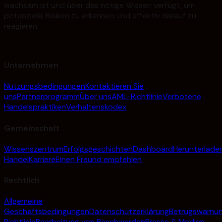
wachsam ist und über das nötige Wissen verfügt, um
potenzielle Risiken zu erkennen und effektiv darauf zu
reagieren.
Unternehmen
Nutzungsbedingungen
Kontaktieren Sie
uns
Partnerprogramm
Über uns
AML-Richtlinie
Verbotene
Handelspraktiken
Verhaltenskodex
Gemeinschaft
Wissenszentrum
Erfolgsgeschichten
Dashboard
Herunterlade
Handel
Karriere
Einen Freund empfehlen
Rechtlich
Allgemeine
Geschäftsbedingungen
Datenschutzerklärung
Betrugswarnu
Richtlinie
Bearbeitung von Beschwerden
Presse & Medien