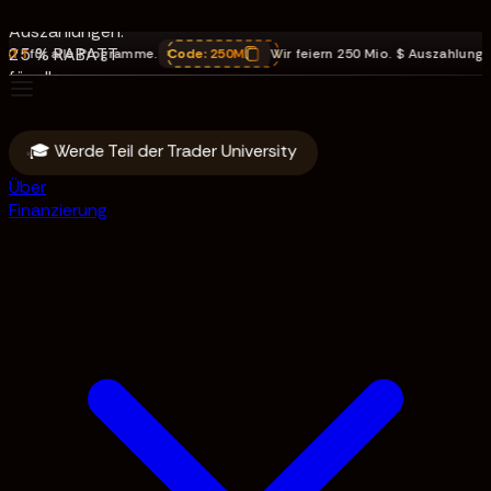
Mio. $
Auszahlungen.
25 % RABATT
alle Programme.
Code:
250M
Wir feiern 250 Mio. $ Auszahlungen
,
25 % 
für alle
Programme.
Code: 250M
🎓 Werde Teil der Trader University
Über
Finanzierung