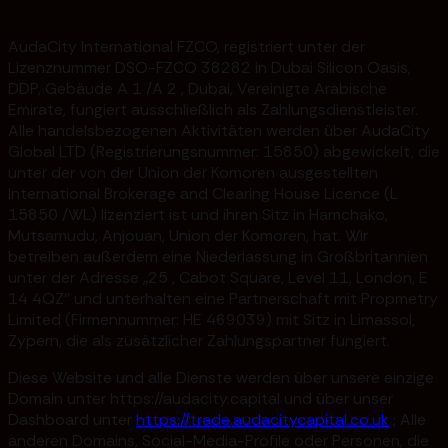
AudaCity International FZCO, registriert unter der
Lizenznummer DSO-FZCO 38282 in Dubai Silicon Oasis,
DDP, Gebäude A 1 /A 2 , Dubai, Vereinigte Arabische
Emirate, fungiert ausschließlich als Zahlungsdienstleister.
Alle handelsbezogenen Aktivitäten werden über AudaCity
Global LTD (Registrierungsnummer: 15850) abgewickelt, die
unter der von der Union der Komoren ausgestellten
International Brokerage and Clearing House Licence (L
15850 /WL) lizenziert ist und ihren Sitz in Hamchako,
Mutsamudu, Anjouan, Union der Komoren, hat. Wir
betreiben außerdem eine Niederlassung in Großbritannien
unter der Adresse „25 , Cabot Square, Level 11, London, E
14 4QZ” und unterhalten eine Partnerschaft mit Propmetry
Limited (Firmennummer: HE 469039) mit Sitz in Limassol,
Zypern, die als zusätzlicher Zahlungspartner fungiert.
Diese Website und alle Dienste werden über unsere einzige
Domain unter https://audacity.capital und über unser
Dashboard unter
https://trade.audacitycapital.co.uk
; Alle
anderen Domains, Social-Media-Profile oder Personen, die