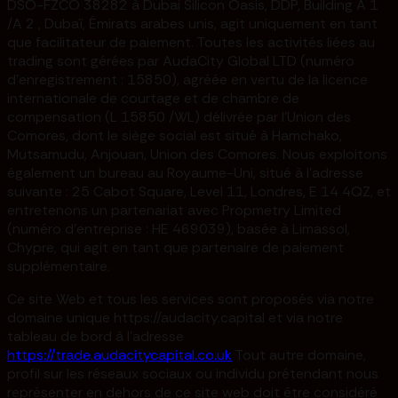
DSO-FZCO 38282 à Dubai Silicon Oasis, DDP, Building A 1
/A 2 , Dubaï, Émirats arabes unis, agit uniquement en tant
que facilitateur de paiement. Toutes les activités liées au
trading sont gérées par AudaCity Global LTD (numéro
d'enregistrement : 15850), agréée en vertu de la licence
internationale de courtage et de chambre de
compensation (L 15850 /WL) délivrée par l'Union des
Comores, dont le siège social est situé à Hamchako,
Mutsamudu, Anjouan, Union des Comores. Nous exploitons
également un bureau au Royaume-Uni, situé à l'adresse
suivante : 25 Cabot Square, Level 11, Londres, E 14 4QZ, et
entretenons un partenariat avec Propmetry Limited
(numéro d'entreprise : HE 469039), basée à Limassol,
Chypre, qui agit en tant que partenaire de paiement
supplémentaire.
Ce site Web et tous les services sont proposés via notre
domaine unique https://audacity.capital et via notre
tableau de bord à l'adresse
https://trade.audacitycapital.co.uk
Tout autre domaine,
profil sur les réseaux sociaux ou individu prétendant nous
représenter en dehors de ce site web doit être considéré