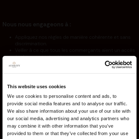
Nous nous engageons à :
Appliquez nos règles de manière cohérente et sans
discrimination.
Veiller à ce que tous les commerçants aient un accès
égal aux opportunités.
Fournir des informations claires, précises et
opportunes sur nos programmes.
Écouter les commentaires des traders et les intégrer
dans notre processus d'amélioration continue.
This website uses cookies
We use cookies to personalise content and ads, to
provide social media features and to analyse our traffic.
We also share information about your use of our site with
Le traitement équitable n'est pas seulement un principe,
c'est le fondement même des partenariats que nous
our social media, advertising and analytics partners who
établissons avec nos négociants à travers le monde.
may combine it with other information that you’ve
provided to them or that they’ve collected from your use