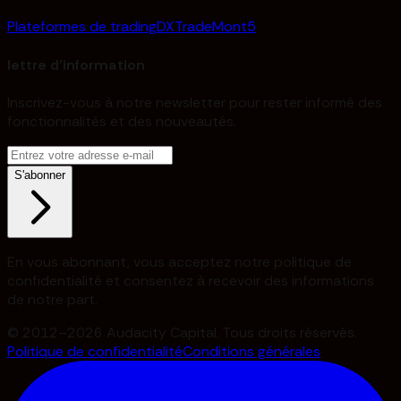
Plateformes de trading
DXTrade
Mont5
lettre d'information
Inscrivez-vous à notre newsletter pour rester informé des
fonctionnalités et des nouveautés.
S'abonner
En vous abonnant, vous acceptez notre politique de
confidentialité et consentez à recevoir des informations
de notre part.
© 2012–2026 Audacity Capital. Tous droits réservés.
Politique de confidentialité
Conditions générales