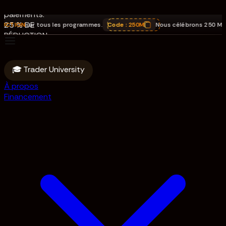
250 M$ de
paiements.
25 % DE
ON
sur tous les programmes.
Code :
250M
Nous célébrons 250 M$ de pa
RÉDUCTION
sur tous les
programmes.
Code : 250M
🎓 Trader University
À propos
Financement