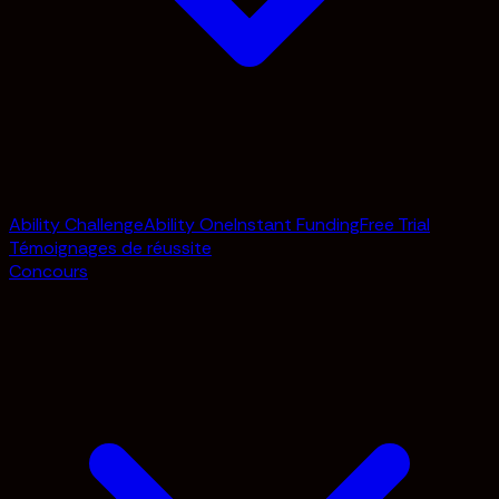
Ability Challenge
Ability One
Instant Funding
Free Trial
Témoignages de réussite
Concours