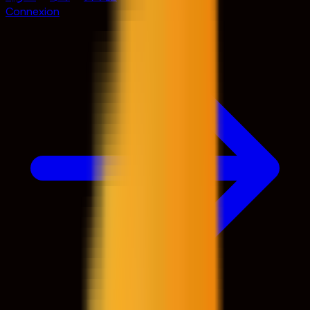
Connexion