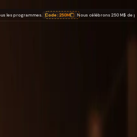
Code :
250M
Nous célébrons 250 M$ de paiements
,
25 % DE RÉ