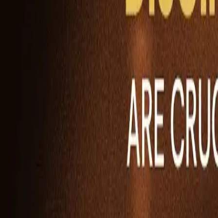
Ability Challenge
Ability One
Instant Funding
Free Trial
Témoignages de réussite
Concours