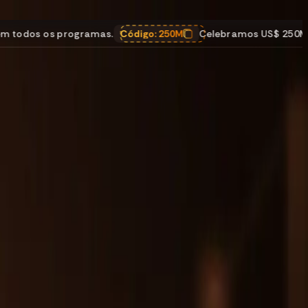
.
Código:
250M
Celebramos US$ 250M em pagamentos
,
25% 