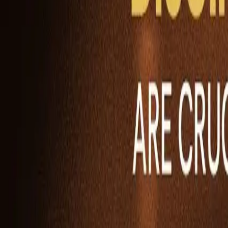
Ability Challenge
Ability One
Instant Funding
Free Trial
Casos de sucesso
Competição