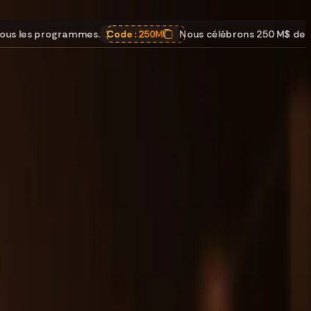
Code :
250M
Nous célébrons 250 M$ de paiements
,
25 % DE R