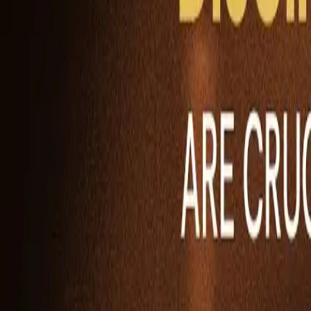
Ability Challenge
Ability One
Instant Funding
Free Trial
Témoignages de réussite
Concours