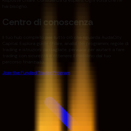
Risposte chiare. Consulenza di esperti. Ogni volta che ne
hai bisogno.
Centro di conoscenza
Il tuo hub completo per tutto ciò che riguarda AudaCity
Capital. Esplora guide chiare, analisi dei programmi, regole di
trading e istruzioni dettagliate, pensate per aiutarti a fare
trading con sicurezza e ottenere il massimo dal tuo
percorso finanziato.
Join the Funded Trader Program