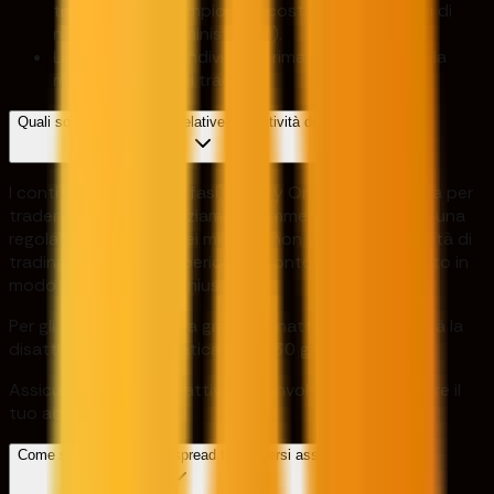
titolarità (ad esempio, atti costitutivi, certificati di
nomina degli amministratori).
La registrazione individuale rimane la norma per la
maggior parte dei trader.
Quali sono le linee guida relative all'inattività dell'account?
I conti Ability (tutte le fasi), Ability One e il Programma per
trader finanziati (finanziamento immediato) seguono una
regola di inattività di sei mesi. Se non vi è alcuna attività di
trading entro questo periodo, il conto verrà disattivato in
modo permanente e chiuso.
Per gli account di prova gratuiti, l'inattività comporterà la
disattivazione automatica dopo 30 giorni.
Assicurati di rimanere attivo e coinvolto per mantenere il
tuo account in regola!
Come si confrontano gli spread tra i diversi asset?