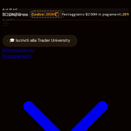
pagamenti.
25% DI
SCONTO su
rammi.
Codice:
250M
Festeggiamo $250M in pagamenti
,
25% DI SCONT
tutti i
programmi.
Codice:
250M
🎓 Iscriviti alla Trader University
Informazioni su
Finanziamenti