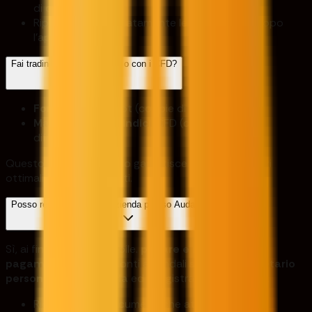
di conferma.
Riprendere immediatamente le negoziazioni dopo
l'approvazione.
Fai trading sui mercati spot o con i CFD?
Forex
: Trading spot (coppie di valute dirette).
Materie prime e indici
: CFD (contratti per
differenza).
Questo approccio ibrido garantisce liquidità e prezzi
ottimali su tutti i mercati.
Posso registrarmi come azienda presso Audacity Capital?
Sì, ai fini fiscali, è possibile.
pagare e ricevere
pagamenti
tramite i conti aziendali se
sei il proprietario
personale dell'azienda
ed è registrato a tuo nome.
Richiederemo documenti che attestino la tua