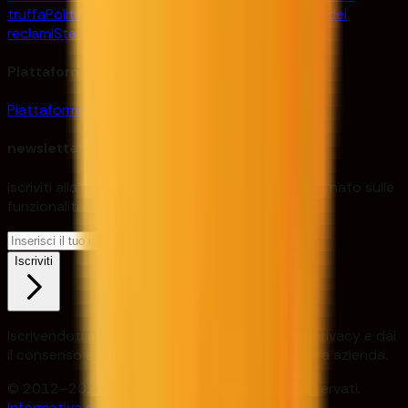
truffa
Politica in materia di segnalazioni
Gestione dei
reclami
Stampa e media
Piattaforme
Piattaforme di trading
DXTrade
Monte5
newsletter
Iscriviti alla nostra newsletter per rimanere aggiornato sulle
funzionalità e sulle nuove versioni.
Iscriviti
Iscrivendoti accetti la nostra Informativa sulla privacy e dai
il consenso a ricevere aggiornamenti dalla nostra azienda.
© 2012–2026 Audacity Capital. Tutti i diritti riservati.
Informativa sulla privacy
Termini e condizioni