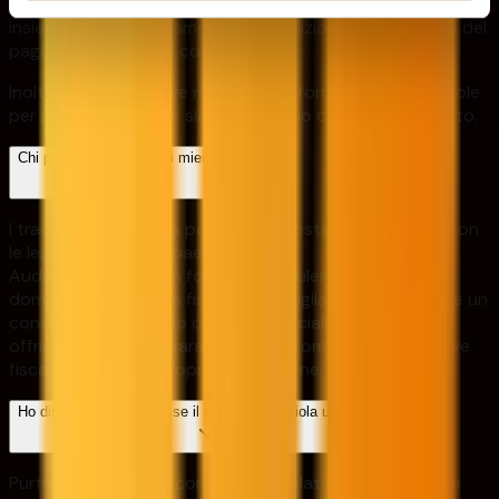
Nota: le commissioni di rimborso vengono elaborate
insieme al primo pagamento, a condizione che l'importo del
pagamento superi le commissioni.
Inoltre, l'account deve rimanere conforme a tutte le regole
per poter beneficiare sia del rimborso che del pagamento.
Chi pagherà le tasse sui miei profitti?
I trader sono tenuti a pagare le imposte in conformità con
le leggi dei rispettivi paesi.
Audacity Capital non fornisce consulenza fiscale. Per
domande relative alla fiscalità, consigliamo di consultare un
consulente finanziario o un commercialista che possa
offrire assistenza e garantire la conformità alle normative
fiscali vigenti nella propria giurisdizione.
Ho diritto a un rimborso se il mio account viola una regola?
Purtroppo no. Se un conto viene violato, non è possibile