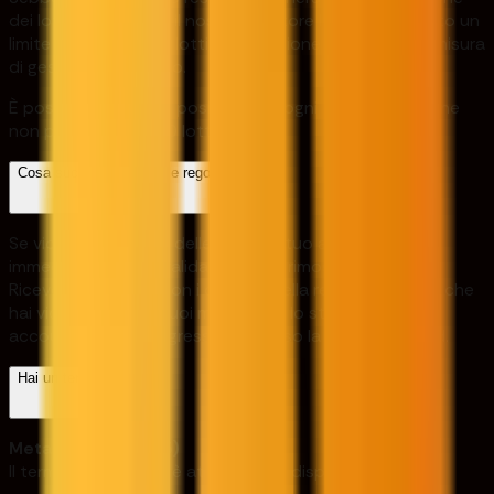
dei lotti per il conto, il nostro fornitore ha implementato un
limite massimo di 10 lotti per posizione aperta come misura
di gestione del rischio.
È possibile aprire più posizioni, ma ogni singola posizione
non può superare 10 lotti.
Cosa succede se violo le regole?
Se violi una qualsiasi delle regole, il tuo account verrà
immediatamente invalidato e sarai rimosso dalla sfida.
Riceverai un'e-mail con i dettagli della regola specifica che
hai violato. Inoltre, puoi monitorare lo stato del tuo
account e i tuoi progressi attraverso la tua dashboard.
Hai un terminale web?
MetaTrader5 (MT 5)
Il terminale web non è attualmente disponibile.