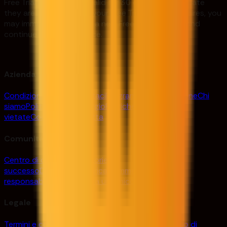
Free Trial accounts are valid for 30 days from the date
they are created. Once your Free Trial account expires, you
may immediately create a new Free Trial account and
continue using the service.
Azienda
Condizioni d'uso
Contattaci
Programma di affiliazione
Chi
siamo
Politica antiriciclaggio
Pratiche commerciali
vietate
Codice di condotta
Comunità
Centro di conoscenza
Storie di
successo
Dashboard
Scarica
Commercio
responsabile
Carriere
Invita un amico
Legale
Termini e condizioni
Informativa sulla privacy
Avviso di