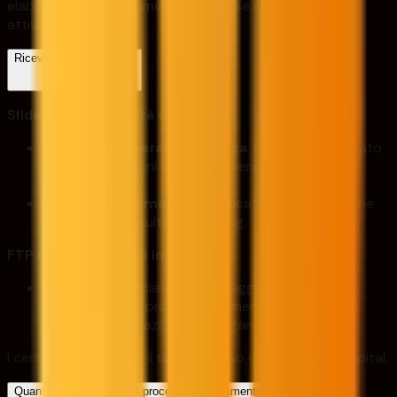
elaborare alcun pagamento, anche se il conto rimane in
attivo.
Riceverò dei certificati?
Sfida di abilità/Abilità uno
Dopo aver superato la verifica
: Ricevi un certificato
di congratulazioni quando ottieni il tuo account
Ability Live.
Con ogni pagamento
: Certificato automatico che
attesta i tuoi risultati di trading.
FTP (Finanziamento immediato)
Certificato rilasciato dopo il raggiungimento
dell'obiettivo di profitto, il ridimensionamento del
conto e l'elaborazione del pagamento.
I certificati celebrano il tuo successo con Audacity Capital.
Quanto tempo richiede il processo di pagamento?