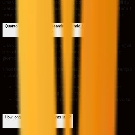
Una volta raggiunta la fase Live, opererai con fondi reali su
mercati reali. La nostra piattaforma di trading proprietaria ti
connette direttamente alle condizioni reali del mercato.
Quanto tempo ci vorrà per esaminare il mio account?
Una volta approvati, i pagamenti dai tuoi conti di trading al
portafoglio del dashboard vengono elaborati entro un
giorno lavorativo dall'approvazione.
Il nostro obiettivo è garantire revisioni rapide con un tempo
di elaborazione standard di
3- 5 giorni lavorativi
.
Durante la revisione non è consentito effettuare
operazioni di trading sul conto.
Riceverai una notifica via e-mail/dashboard una volta
approvata.
How long do Free Trial accounts last?