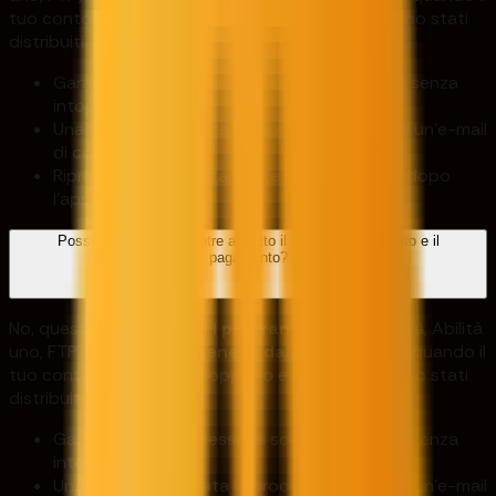
tuo conto non sarà raddoppiato e i profitti saranno stati
distribuiti.
Garantisce un processo di scalabilità e ritiro senza
intoppi.
Una volta completata la procedura, riceverai un'e-mail
di conferma.
Riprendere immediatamente le negoziazioni dopo
l'approvazione.
Posso fare trading mentre aspetto il raddoppio del conto e il
pagamento?
No, questo vale per
tutti i programmi
(Sfida abilità, Abilità
uno, FTP). Per favore
astenersi dal trading
fino a quando il
tuo conto non sarà raddoppiato e i profitti saranno stati
distribuiti.
Garantisce un processo di scalabilità e ritiro senza
intoppi.
Una volta completata la procedura, riceverai un'e-mail