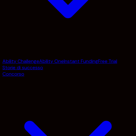
Ability Challenge
Ability One
Instant Funding
Free Trial
Storie di successo
Concorso