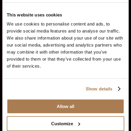
Aumento
: Il conto raddoppia ogni volta che raggiungi
l'obiettivo di profitto (in qualsiasi arco di tempo).
Ripartizione degli utili
: 60 % (meno di 30 giorni) | 50
This website uses cookies
% (più di 30 giorni).
We use cookies to personalise content and ads, to
Scala in modo coerente per raggiungere un'allocazione fino
provide social media features and to analyse our traffic.
a $2M+.
We also share information about your use of our site with
our social media, advertising and analytics partners who
may combine it with other information that you’ve
provided to them or that they’ve collected from your use
A che punto viene restituita la quota interamente rimborsabile?
of their services.
Programma:
I rimborsi si applicano solo al
programma Ability Challenge e Ability One.
Show details
Requisiti di ammissibilità:
I trader hanno diritto a un
rimborso dopo aver superato con successo la sfida in
due fasi e essere diventati Audacity Trader.
Allow all
Elaborazione:
Il rimborso verrà elaborato insieme al
tuo primo pagamento derivante dalle operazioni
effettuate su un conto reale.
Customize