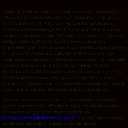
AudaCity International FZCO, registrata con licenza DSO-
FZCO 38282 presso Dubai Silicon Oasis, DDP, Edificio A 1
/A 2 , Dubai, Emirati Arabi Uniti, agisce esclusivamente
come facilitatore di pagamenti. Tutte le attività relative al
trading sono gestite tramite AudaCity Global LTD (numero
di registrazione: 15850), autorizzata con licenza di
intermediazione internazionale e camera di compensazione
(L 15850 /WL) rilasciata dall'Unione delle Comore, con
sede legale a Hamchako, Mutsamudu, Anjouan, Unione delle
Comore. Gestiamo anche un ufficio nel Regno Unito
all'indirizzo 25 Cabot Square, Livello 11, Londra, E 14 4 QZ,
e manteniamo una partnership con Propmetry Limited
(numero di registrazione: HE 469039), con sede a Limassol,
Cipro, che funge da ulteriore partner di pagamento.
Questo sito web e tutti i servizi sono offerti attraverso il
nostro dominio unico all'indirizzo https://audacity.capital e
attraverso la nostra dashboard all'indirizzo
https://trade.audacitycapital.co.uk
; qualsiasi altro dominio,
profilo social media o individuo che dichiari di