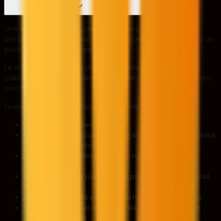
Una volta approvati, i pagamenti dai conti di trading al
portafoglio del tuo dashboard vengono elaborati entro un
giorno lavorativo dall'approvazione.
Le richieste di prelievo dei profitti vengono solitamente
elaborate entro
3-5 giorni lavorativi
dopo la revisione del
conto.
Questo periodo di tempo comprende le seguenti fasi:
Verifica del prelievo
Revisione dell'account per garantire la conformità
ai parametri di rischio
Trasferimento dei profitti al tuo portafoglio
dashboard
Conferma della richiesta di prelievo da parte del
trader
Verifica del metodo di pagamento selezionato
Rilascio definitivo dei fondi da parte del nostro
team finanziario