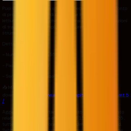
Puoi consultare i nostri spread accedendo a questo conto
di prova. Ti preghiamo di notare che il conto è di sola
lettura, il che significa che non potrai effettuare operazioni
di trading, ma potrai esplorare gli spread per tutti gli
strumenti disponibili.
Dettagli dell'account:
- Numero di conto: 54555
- Password: Yq!8 YsYa
- Server: AudaCityGlobal-Live
📥 MT 5 Link per il
download:
https://www.audacity.capital/en/download-mt 5
/
Aggiornamento importante: a seguito dell'aggiornamento
relativo alla migrazione effettuato il 15 maggio 30 , 2025 ,
tutte le attività sono ora in lotti di dimensione standard.
Sebbene non vi siano restrizioni generali sulla dimensione