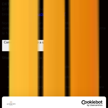
DXTRADE
Sì! Fai trading direttamente dal tuo
browser:
https://dx.audacity.capital/
Non è necessario alcun download, utilizza le credenziali
della tua dashboard per accedere immediatamente a tutte
le funzionalità.
Come posso scalare fino a un$2 Mlioni?
Sfida di abilità/Abilità uno
Idoneità
: 2.5 %+ profitto mensile per 3 mesi
consecutivi.
Aumento
: Il saldo del conto raddoppia (100 %) ad
ogni ciclo.
Recensione
: Ogni mese 3 m; è necessario effettuare
un prelievo 1 .
FTP (Finanziamento immediato)