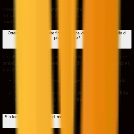
Il nostro obiettivo è completare ogni fase in modo
efficiente, mantenendo gli standard di sicurezza e
conformità.
Otterrò un account gratuito finanziato una volta superato il periodo di
prova gratuito?
No, gli account di prova servono solo per testare il nostro
ambiente di trading e
non danno diritto a conti finanziati
o profitti
.
Progettato esclusivamente per familiarizzare con la
piattaforma.
Per accedere al trading finanziato, acquista un
Sfida
abilità, Abilità uno
o
FTP (Finanziamento
immediato)
conto.
Sto facendo trading con fondi reali?