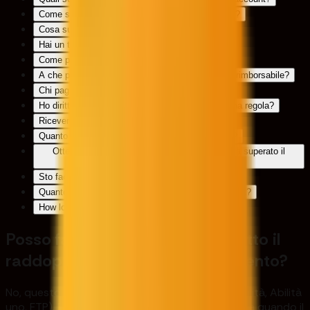
Come si confrontano gli spread tra i diversi asset?
Cosa succede se violo le regole?
Hai un terminale web?
Come posso scalare fino a un$2 Mlioni?
A che punto viene restituita la quota interamente rimborsabile?
Chi pagherà le tasse sui miei profitti?
Ho diritto a un rimborso se il mio account viola una regola?
Riceverò dei certificati?
Quanto tempo richiede il processo di pagamento?
Otterrò un account gratuito finanziato una volta superato il
periodo di prova gratuito?
Sto facendo trading con fondi reali?
Quanto tempo ci vorrà per esaminare il mio account?
How long do Free Trial accounts last?
Posso fare trading mentre aspetto il
raddoppio del conto e il pagamento?
No, questo vale per
tutti i programmi
(Sfida abilità, Abilità
uno, FTP). Per favore
astenersi dal trading
fino a quando il